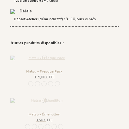
Type de support :
Au choix
Délais
Départ Atelier (délai indicatif) :
8 - 10 jours ouvrés
Autres produits disponibles :
Matsu • Fresque Pack
319,00 €
TTC
953 Été
954 Printemps
955 Automne
956 Lumière du Matin
1100 - Soleil
Matsu - Échantillon
3,50 €
TTC
953 Été
954 Printemps
955 Automne
956 Lumière du Matin
957 Brume
1100 - Soleil