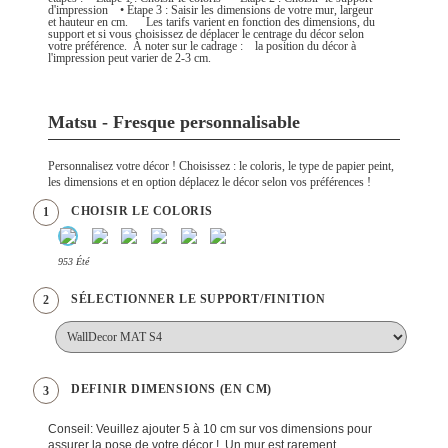
d'impression • Étape 3 : Saisir les dimensions de votre mur, largeur
et hauteur en cm. Les tarifs varient en fonction des dimensions, du
support et si vous choisissez de déplacer le centrage du décor selon
votre préférence. À noter sur le cadrage : la position du décor à
l'impression peut varier de 2-3 cm.
Matsu - Fresque personnalisable
Personnalisez votre décor ! Choisissez : le coloris, le type de papier peint,
les dimensions et en option déplacez le décor selon vos préférences !
CHOISIR LE COLORIS
1
953 Été
SÉLECTIONNER LE SUPPORT/FINITION
2
DEFINIR DIMENSIONS (EN CM)
3
Conseil: Veuillez ajouter 5 à 10 cm sur vos dimensions pour
assurer la pose de votre décor ! Un mur est rarement