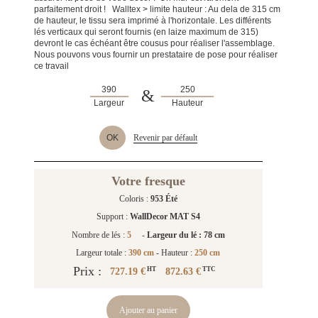
parfaitement droit ! Walltex > limite hauteur : Au dela de 315 cm
de hauteur, le tissu sera imprimé à l'horizontale. Les différents
lés verticaux qui seront fournis (en laize maximum de 315)
devront le cas échéant être cousus pour réaliser l'assemblage.
Nous pouvons vous fournir un prestataire de pose pour réaliser
ce travail
&
Largeur
Hauteur
OK
Revenir par défault
Votre fresque
Coloris :
953 Été
Support :
WallDecor MAT S4
Nombre de lés :
5
-
Largeur du lé : 78 cm
Largeur totale :
390 cm
- Hauteur :
250 cm
Prix :
727.19 €
872.63 €
HT
TTC
Ajouter au panier