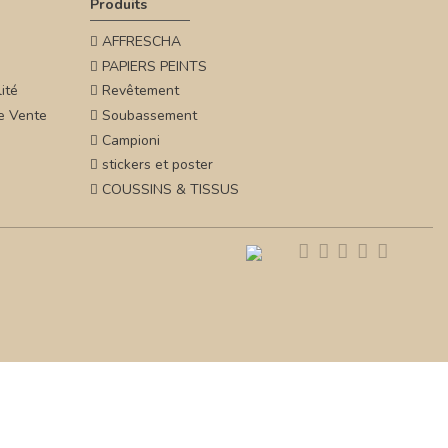
Produits
AFFRESCHA
PAPIERS PEINTS
ité
Revêtement
e Vente
Soubassement
Campioni
stickers et poster
COUSSINS & TISSUS