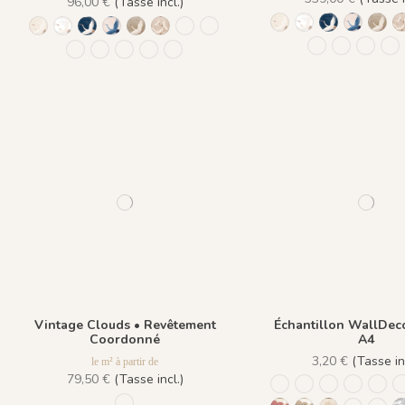
96,00 €
(Tasse incl.)
1244 - Plume Ivoire -
1245 - Plume Ivoi
1241 - Plume 
1243 - P
1242
1244 - Plume Ivoire - Fond Beige
1245 - Plume Ivoire - Fond Blanc
1241 - Plume Ivoire - Fond Bleu nuit
1243 - Plume Azur - Fond Rose
1242 - Plume Ivoire - Fond Bronze
1436 Plume Ivoire - Beige Latte
1437 Plume Ivoire - Bleu Craie
1438 Plume Ivoire - Ocre Macchia
1439 Plume Ivo
1440 Plume
1441 P
14
1439 Plume Ivoire - Olive Brume
1440 Plume Ivoire - Rose Coton
1441 Plume Ivoire - Rouge Prune
1442 Plume Ivoire - Vert Jasmin
1482 - Plume Ivoire - Fond Bleu Norvegi
Vintage Clouds • Revêtement
Échantillon WallDec
Coordonné
A4
3,20 €
(Tasse inc
le m² à partir de
79,50 €
(Tasse incl.)
926 Grisaille
1087 - Flanelle
R020 - Dark 
R041 - Ét
R055
1426 Gris