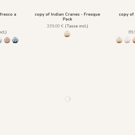
ffresco a
copy of Indian Cranes - Fresque
copy of 
Pack
339,00 €
(Tasse incl.)
cl.)
89,
1473 Trois Palmiers - Gold Earth
ld Earth
- Small Plum
ues - Pewter Green
q Grues - Emerald Stone
 Cinq Grues - Lichen Moss
1470 Cinq Grues - Gray Blue Eyes
1471 Cinq Grues - Sahara Ochre
1472 Cinq Grues - Ocean Blue
1473 Tro
Troi