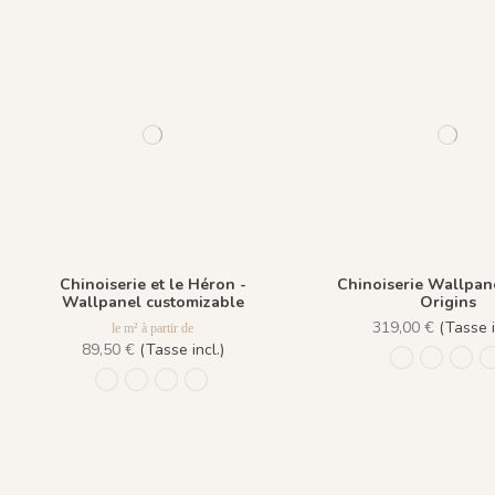
Chinoiserie et le Héron -
Chinoiserie Wallpan
Wallpanel customizable
Origins
319,00 €
(Tasse i
le m² à partir de
89,50 €
(Tasse incl.)
1306 - Pèche
1307 - 
1308
1306-h - Pèche
1307-h - Amande
1308-h - Plume
1309-h - Dragée