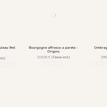
uleau 9ml
Bourgogne affresco a parete -
Ombrage
Origins
319,00 €
(Tasse incl.)
299
cl.)
1227 - Bleu des Champs
1269 - Douceur d'hiver
1228 - Matin Calme
1234 - F
1235
aki
eu Nuit
e Bleu Pastel
uille Bleutée
- Feuille Corail
1240 - Feuille Crème
1239 - Feuille Taupe
1238 - Feuille Vert Pastel