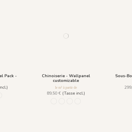
el Pack -
Chinoiserie - Wallpanel
Sous-Boi
customizable
ncl.)
299
le m² à partir de
89,50 €
(Tasse incl.)
Amande
 - Plume
1309 - Dragée
1306 - Pèche
1307 - Amande
1308 - Plume
1309 - Dragée