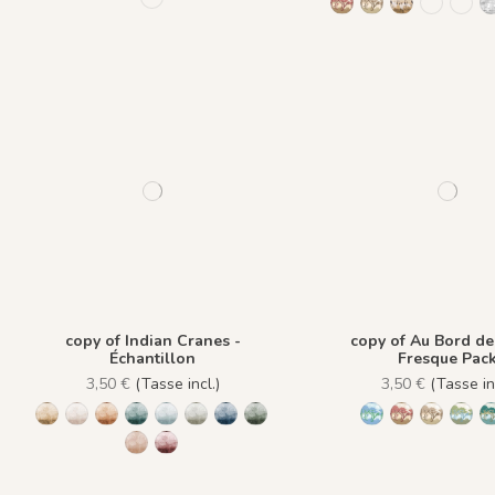
1430 Burgundy Gold
1432 Moonless B
1453 Cinq Gr
1438 Plu
1448
copy of Indian Cranes -
copy of Au Bord de 
Échantillon
Fresque Pac
3,50 €
(Tasse incl.)
3,50 €
(Tasse inc
1473 Trois Palmiers - Gold Earth
Trois Palmiers - Beige Feather 1485
Trois Palmiers - Burnt ochre 1486
Trois Palmiers - Emerald Stone 1487
Trois Palmiers - Gray Blue Eyes 1488
Trois Palmiers - Lichen Moss 1489
Trois Palmiers - Ocean Blue 1490
Trois Palmiers - Pewter Green 14
1431 BabyBlue
1430 Burgun
1432 Moo
1433
Trois Palmiers - Sahara Ochre 1492
Trois Palmiers - Small Plum 1493