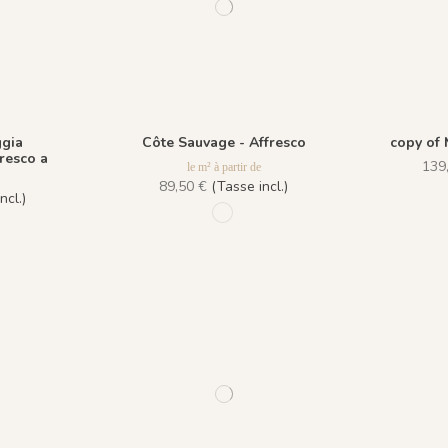
ggia
Côte Sauvage - Affresco
copy of 
resco a
139
le m² à partir de
89,50 €
(Tasse incl.)
ncl.)
1197 - Embruns
oubassement Sabbia
 - Soubassement Turchese