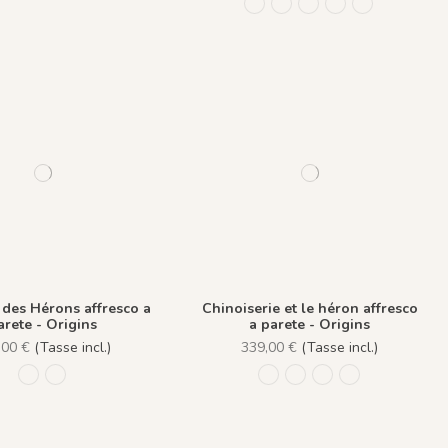
1439 Plume Ivoire - Olive Bru
1440 Plume Ivoire - Rose
1441 Plume Ivoire - 
1442 Plume Ivoire
1482 - Plume 
des Hérons affresco a
Chinoiserie et le héron affresco
arete - Origins
a parete - Origins
,00 €
(Tasse incl.)
339,00 €
(Tasse incl.)
1304 - Bleu Dragée
1305-Bleu de Prusse
1306-h - Pèche
1307-h - Amande
1308-h - Plume
1309-h - Dragé