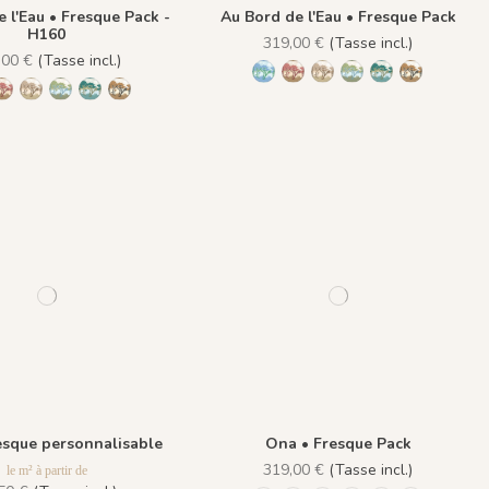
 l'Eau • Fresque Pack -
Au Bord de l'Eau • Fresque Pack
H160
319,00 €
(Tasse incl.)
,00 €
(Tasse incl.)
1431 BabyBlue
1430 Burgundy Gold
1432 Moonless Beige
1433 Olive Green
1434 Teal Blue
1435 Warm
1 BabyBlue
1430 Burgundy Gold
1432 Moonless Beige
1433 Olive Green
1434 Teal Blue
1435 Warm Brown
esque personnalisable
Ona • Fresque Pack
319,00 €
(Tasse incl.)
le m² à partir de