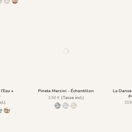
eige
ues - Gold Earth
me Ivoire - Ocre Macchiato
 Saddle Mocca
1443 Grigio Cenere
1444 Marrone Mandorla
1464 - Cinq Grues - Burnt ochre
l'Eau •
Pineta Marzini - Échantillon
La Danse 
k
p
3,50 €
(Tasse incl.)
l.)
319
1445 Legno Nero
1443 Grigio Cenere
1444 Marrone Mandorla
91
dy Gold
nless Beige
 Olive Green
1434 Teal Blue
1435 Warm Brown