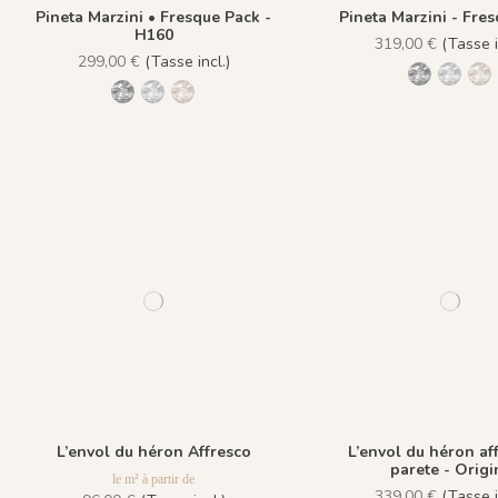
Pineta Marzini • Fresque Pack -
Pineta Marzini - Fre
H160
319,00 €
(Tasse i
299,00 €
(Tasse incl.)
1445 Legn
1443 G
14
1445 Legno Nero
1443 Grigio Cenere
1444 Marrone Mandorla
L’envol du héron Affresco
L’envol du héron af
parete - Origi
le m² à partir de
339,00 €
(Tasse i