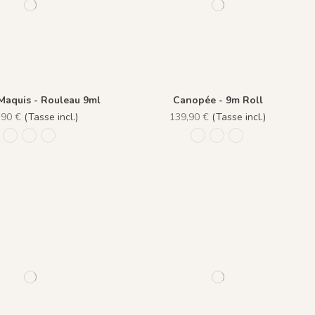
Maquis - Rouleau 9ml
Canopée - 9m Roll
,90 €
(Tasse incl.)
139,90 €
(Tasse incl.)
1191 - Naturelle
1192 - Rosée
1194 - Véronèse
1211 - Vert Velouté
1212 - Beige Coloré
1213 - Bleu Liche