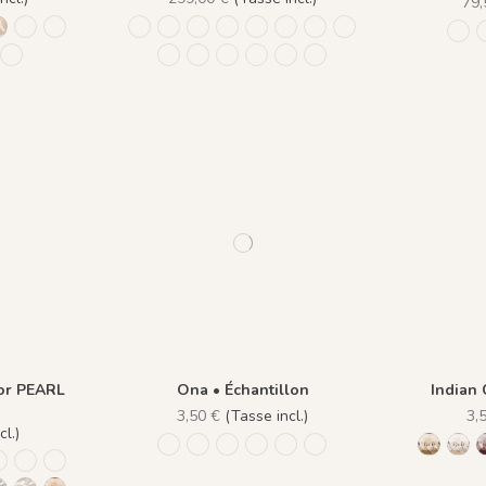
79,
 Fond Beige
re - Fond Blanc
Ivoire - Fond Bleu nuit
lume Azur - Fond Rose
 - Plume Ivoire - Fond Bronze
1436 Plume Ivoire - Beige Latte
1437 Plume Ivoire - Bleu Craie
1438 Plume Ivoire - Ocre Macchiato
1416 - Fond Rose
1417 - Fond Beige
1418 - Fond Blanc
1419 - Fond Bleu nuit
1420 - Fond Bronze
1423 - Griggio Fond Blanc
1424
1476 Bleu Craie
to
145
ire - Olive Brume
 Ivoire - Rose Coton
lume Ivoire - Rouge Prune
42 Plume Ivoire - Vert Jasmin
1482 - Plume Ivoire - Fond Bleu Norvegien
1477 Ocre Macchiato
1478 Olive Brume
1479 Rose Coton
1480 Rouge Prune
1481 Vert Jasmin
1475 Beige Latte
en
or PEARL
Ona • Échantillon
Indian 
3,50 €
(Tasse incl.)
3,
l.)
1452 - Muted Blue
1447 Deep Sage
1448 Saddle Mocca
1449 Rich Wine
1450 Blush Gold
1451 Beige Sand
1453 Cin
146
Blue
é Indien
 - Ciliega
1143 - Perle
1185 - Soleil Ardent
1203 - Cimes Dorées