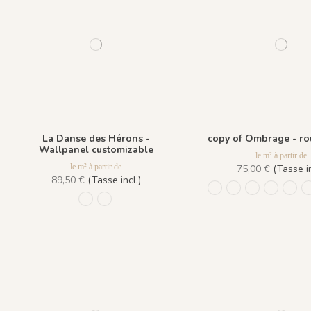
La Danse des Hérons -
copy of Ombrage - ro
Wallpanel customizable
le m² à partir de
le m² à partir de
75,00 €
(Tasse in
89,50 €
(Tasse incl.)
1234 - Feuille Beige K
1235 - Feuille Bl
1237 - Feuill
1233 - Fe
1236 
1304 - Bleu Dragée
1305-Bleu de Prusse