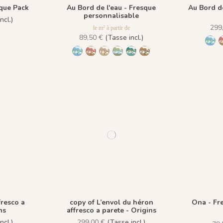
sque Pack
Au Bord de l'eau - Fresque
Au Bord de
personnalisable
ncl.)
299
le m² à partir de
o Nero
rigio Cenere
44 Marrone Mandorla
89,50 €
(Tasse incl.)
143
1431 BabyBlue
1430 Burgundy Gold
1432 Moonless Beige
1433 Olive Green
1434 Teal Blue
1435 Warm Brown
fresco a
copy of L’envol du héron
Ona - Fr
ns
affresco a parete - Origins
ncl.)
299,00 €
(Tasse incl.)