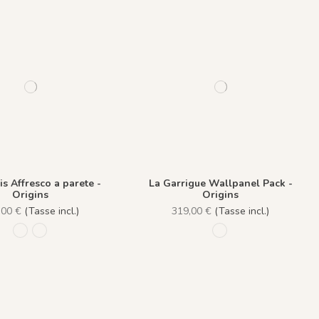
s Affresco a parete -
La Garrigue Wallpanel Pack -
Origins
Origins
,00 €
(Tasse incl.)
319,00 €
(Tasse incl.)
1246 - Lichen
1247 - Lie de Vin
1310 - Terre du sud