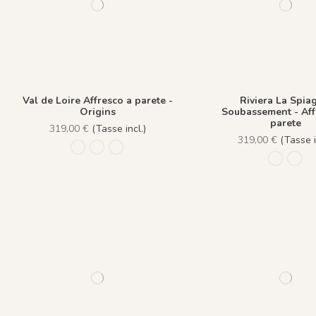
Val de Loire Affresco a parete -
Riviera La Spia
Origins
Soubassement - Aff
parete
319,00 €
(Tasse incl.)
319,00 €
(Tasse i
1226 - Brume
1224 - Pastel
1225 - Pastel / Spatule
1108 - S
1109