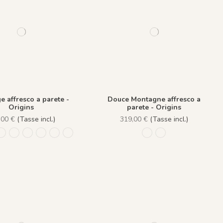
 affresco a parete -
Douce Montagne affresco a
Origins
parete - Origins
,00 €
(Tasse incl.)
319,00 €
(Tasse incl.)
euille Beige Kaki
 - Feuille Bleu Nuit
1237 - Feuille Bleu Pastel
1233 - Feuille Bleutée
1236 - Feuille Corail
1240 - Feuille Crème
1239 - Feuille Taupe
1238 - Feuille Vert Pastel
1229 - Prairie
1230