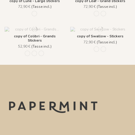
copy of Lune - Large stickers
copy of Leaf - Grand stickers
72,90 €
(Tasse incl.)
72,90 €
(Tasse incl.)
259 Gris
440 Rose
442 Vert
copy of Colibri - Grands
copy of Swallow - Stickers
Stickers
72,90 €
(Tasse incl.)
52,90 €
(Tasse incl.)
1285 - Beige
1286 - Bleu
430
431
432