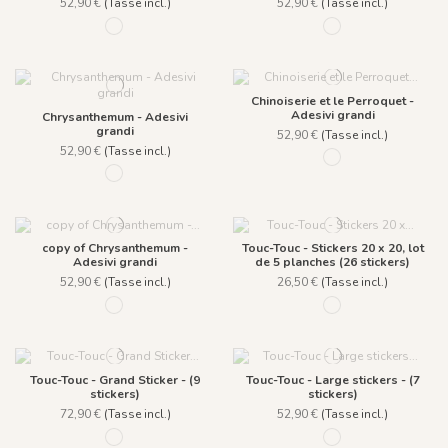
52,90 €
(Tasse incl.)
52,90 €
(Tasse incl.)
Strawberry -1414
1415 - Snow
Chinoiserie et le Perroquet -
Adesivi grandi
Chrysanthemum - Adesivi
grandi
52,90 €
(Tasse incl.)
52,90 €
(Tasse incl.)
1402 - Naturel
1411 - Rose Orangé
copy of Chrysanthemum -
Touc-Touc - Stickers 20 x 20, lot
Adesivi grandi
de 5 planches (26 stickers)
52,90 €
(Tasse incl.)
26,50 €
(Tasse incl.)
1403 - Naturel
1279 - Acapulco
Touc-Touc - Grand Sticker - (9
Touc-Touc - Large stickers - (7
stickers)
stickers)
72,90 €
(Tasse incl.)
52,90 €
(Tasse incl.)
1282 - Acapulco n°1
1281 - Acapulco n°2