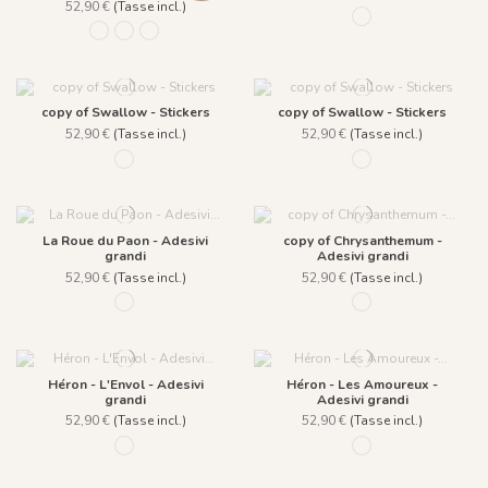
52,90 €
(Tasse incl.)
1408 Vert
1513 Golden Brown
1514 Sequoia Green
1515 Joyful Night
copy of Swallow - Stickers
copy of Swallow - Stickers
52,90 €
(Tasse incl.)
52,90 €
(Tasse incl.)
1409 - Vert
1410 - Vert
La Roue du Paon - Adesivi
copy of Chrysanthemum -
grandi
Adesivi grandi
52,90 €
(Tasse incl.)
52,90 €
(Tasse incl.)
1407 - Bleu
1406 - Bleu
Héron - L'Envol - Adesivi
Héron - Les Amoureux -
grandi
Adesivi grandi
52,90 €
(Tasse incl.)
52,90 €
(Tasse incl.)
1400 - Beige
1401 - Beige