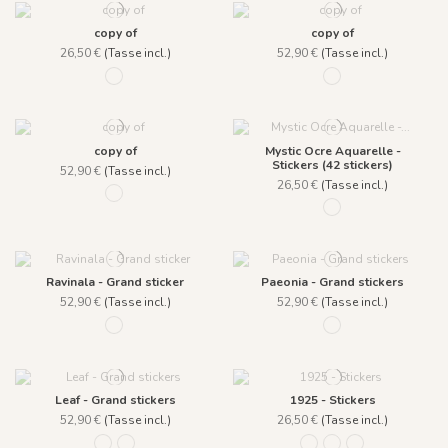
copy of
copy of
26,50 €
(Tasse incl.)
52,90 €
(Tasse incl.)
1042 - Ligne Lazuli
1043 - Fond Lazuli
copy of
Mystic Ocre Aquarelle -
Stickers (42 stickers)
52,90 €
(Tasse incl.)
26,50 €
(Tasse incl.)
1044 - Ligne Lazuli
1043 - Fond Lazuli
Ravinala - Grand sticker
Paeonia - Grand stickers
52,90 €
(Tasse incl.)
52,90 €
(Tasse incl.)
876 Vert lichen
456 Jaune
Leaf - Grand stickers
1925 - Stickers
52,90 €
(Tasse incl.)
26,50 €
(Tasse incl.)
440 Rose
442 Vert
299 A beige
115 B noir
662 C Bleu foncé