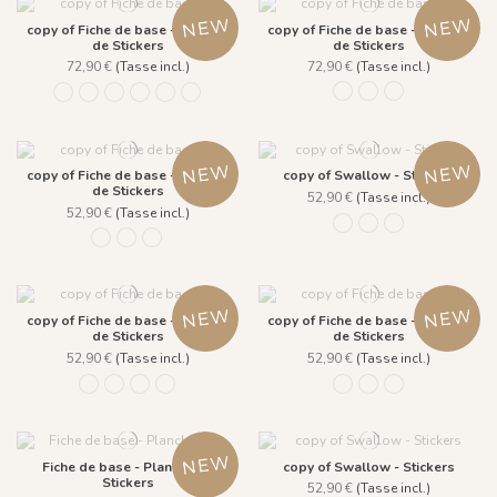
copy of Fiche de base - Planche
copy of Fiche de base - Planche
de Stickers
de Stickers
72,90 €
(Tasse incl.)
72,90 €
(Tasse incl.)
1492 Rainbow
1506 Golden Spirit
1507 Cottage
1493 Milk Caramel
1494 Coton candy
1495 Lollipop
1498 Golden Spirit
1500 Cottage
1505 Sweet Strawberry
copy of Fiche de base - Planche
copy of Swallow - Stickers
de Stickers
52,90 €
(Tasse incl.)
52,90 €
(Tasse incl.)
1490 Rainbow
1508 Cottage
1509 Golden spir
1491 Rainbow
1508 Cottage
1509 Golden spirit
copy of Fiche de base - Planche
copy of Fiche de base - Planche
de Stickers
de Stickers
52,90 €
(Tasse incl.)
52,90 €
(Tasse incl.)
1502 Marshmallow
1503 Candy cane
1522 Golden Spirit
1523 Sweet Strawberry
1516 Golden Brown
1517 Sequoia Green
1518 Indigo cre
Fiche de base - Planche de
copy of Swallow - Stickers
Stickers
52,90 €
(Tasse incl.)