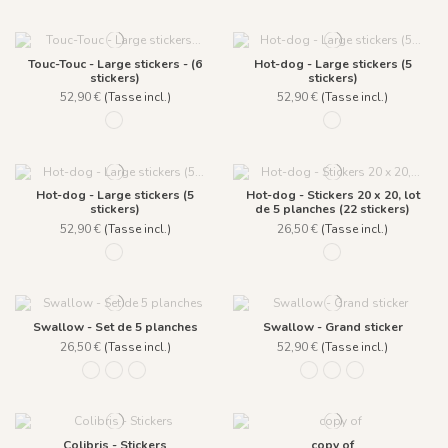
Touc-Touc - Large stickers - (6
Hot-dog - Large stickers (5
stickers)
stickers)
52,90 €
(Tasse incl.)
52,90 €
(Tasse incl.)
1280 - Acapulco n°1
1272 - Caramel
Hot-dog - Large stickers (5
Hot-dog - Stickers 20 x 20, lot
stickers)
de 5 planches (22 stickers)
52,90 €
(Tasse incl.)
26,50 €
(Tasse incl.)
1273 - Caramel
1275 - Caramel
Swallow - Set de 5 planches
Swallow - Grand sticker
26,50 €
(Tasse incl.)
52,90 €
(Tasse incl.)
877 Bleu fumée
879 Vert pin
881 Ambre royale
878 Bleu fumée
880 Vert pin
882 Ambre royal
Colibris - Stickers
copy of