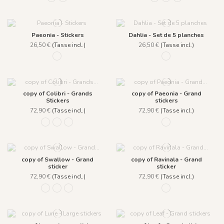
Paeonia - Stickers
Dahlia - Set de 5 planches
26,50 €
(Tasse incl.)
26,50 €
(Tasse incl.)
278 set A
883 Rose
copy of Colibri - Grands
copy of Paeonia - Grand
Stickers
stickers
72,90 €
(Tasse incl.)
72,90 €
(Tasse incl.)
430
431
432
456 Jaune
copy of Swallow - Grand
copy of Ravinala - Grand
sticker
sticker
72,90 €
(Tasse incl.)
72,90 €
(Tasse incl.)
878 Bleu fumée
880 Vert pin
882 Ambre royale
876 Vert lichen