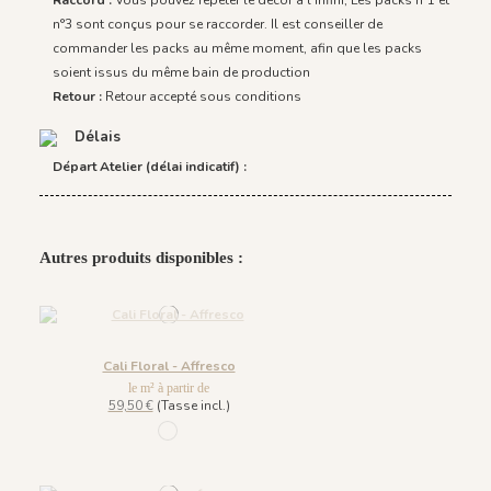
Raccord :
Vous pouvez répéter le décor à l'infini, Les packs n°1 et
n°3 sont conçus pour se raccorder. Il est conseiller de
commander les packs au même moment, afin que les packs
soient issus du même bain de production
Retour :
Retour accepté sous conditions
Délais
Départ Atelier (délai indicatif) :
Autres produits disponibles :
Cali Floral - Affresco
le m² à partir de
59,50 €
(Tasse incl.)
1033 - Dark Green