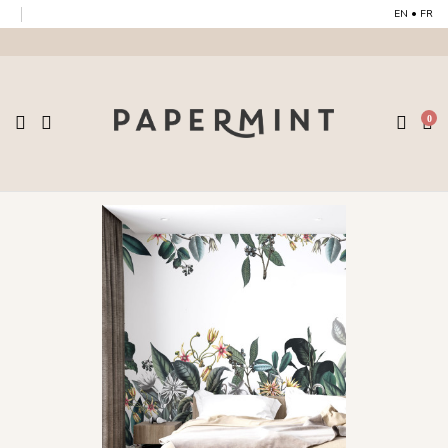
EN
•
FR
0