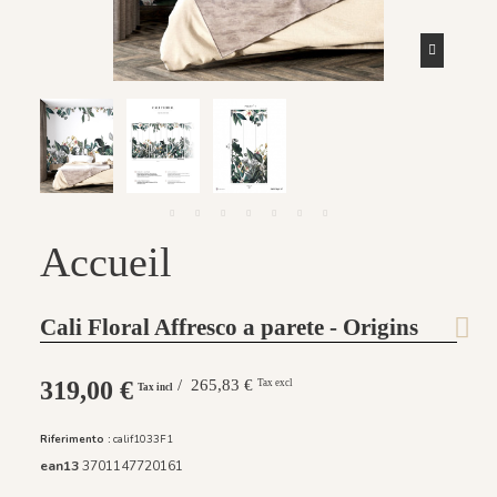
Accueil
Cali Floral Affresco a parete - Origins
319,00 €
/ 265,83 €
Tax excl
Tax incl
Riferimento :
calif1033F1
ean13
3701147720161