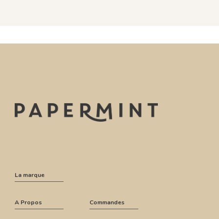
La marque
A Propos
Commandes