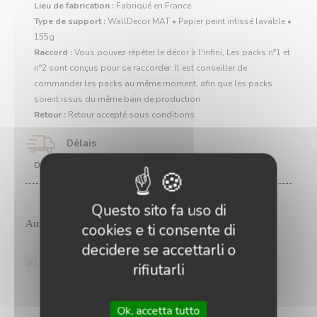
Lieu de fabrication :
Fabriqué en France
Type de support :
WallDecor MAT • Papier peint intissé lavable •
155g
Raccord :
Vous pouvez répéter le décor à l'infini, Les packs n°1 et
n°2 sont conçus pour se raccorder. Il est conseiller de
commander les packs au même moment, afin que les packs
soient issus du même bain de production
Retour :
Retour accepté sous conditions
Délais
Départ Atelier (délai indicatif) :
Questo sito fa uso di
Autres produits disponibles :
cookies e ti consente di
decidere se accettarli o
rifiutarli
Val de Loire - Affresco
le m² à partir de
Ok, accetta tutto