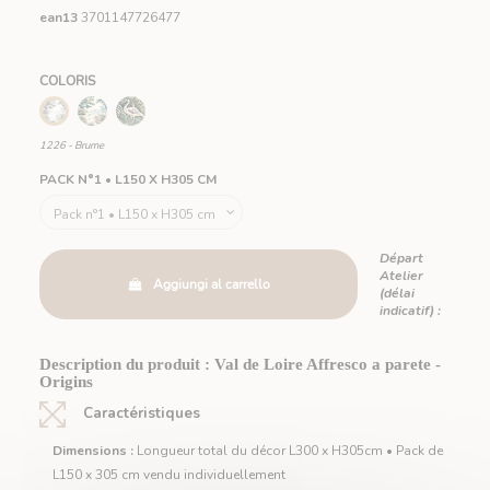
ean13
3701147726477
COLORIS
1224 - Pastel
1225 - Pastel / Spatule
1226 - Brume
1226 - Brume
PACK N°1 • L150 X H305 CM
Départ
Atelier
Aggiungi al carrello
(délai
indicatif) :
Description du produit : Val de Loire Affresco a parete -
Origins
Caractéristiques
Dimensions :
Longueur total du décor L300 x H305cm • Pack de
L150 x 305 cm vendu individuellement