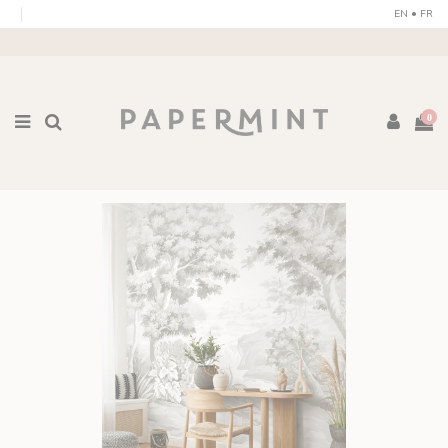
Pannello di gestione dei cookies
EN
•
FR
0