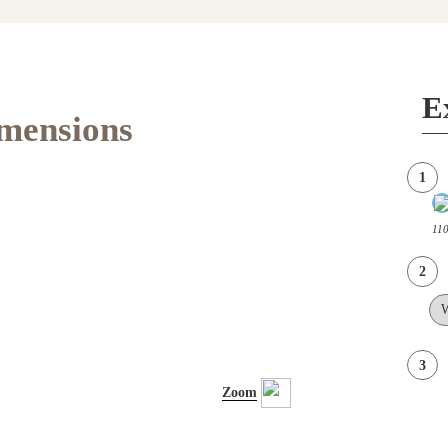
E
imensions
1
110
2
3
Zoom