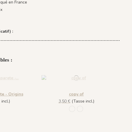
iqué en France
ix
catif) :
bles :
te - Origins
copy of
incl.)
3,50 €
(Tasse incl.)
Jade
6 - Crystal
1101 - Jade
1096 - Crystal