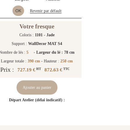
OK
Revenir par défault
Votre fresque
Coloris :
1101 - Jade
Support :
WallDecor MAT S4
Nombre de lés :
5
-
Largeur du lé : 78 cm
Largeur totale :
390 cm
- Hauteur :
250 cm
Prix :
727.19 €
872.63 €
HT
TTC
Ajouter au panier
Départ Atelier (délai indicatif) :