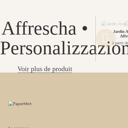
Affrescha •
Jardin A
Affr
Personalizzazio
à partir d
Voir plus de produit