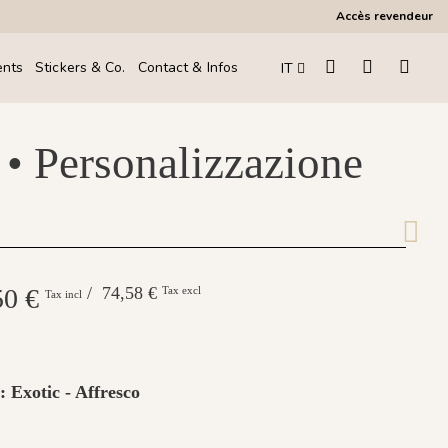
Accès revendeur
ents
Stickers & Co.
Contact & Infos
IT
 • Personalizzazione
50 €
/ 74,58 €
Tax excl
Tax incl
: Exotic - Affresco