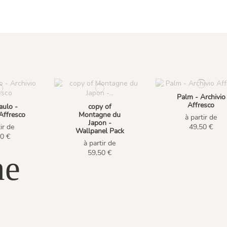
Palm - Archivio
Affresco
ulo -
copy of
Affresco
Montagne du
à partir de
Japon -
ir de
49,50 €
Wallpanel Pack
0 €
à partir de
59,50 €
ne