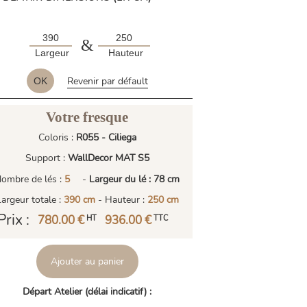
&
Largeur
Hauteur
Revenir par défault
OK
Votre fresque
Coloris :
R055 - Ciliega
Support :
WallDecor MAT S5
ombre de lés :
5
-
Largeur du lé : 78 cm
Largeur totale :
390 cm
- Hauteur :
250 cm
Prix :
780.00 €
936.00 €
HT
TTC
Ajouter au panier
Départ Atelier (délai indicatif) :