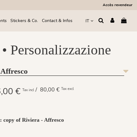
Accès revendeur
ents
Stickers & Co.
Contact & Infos
IT
 • Personalizzazione
 Affresco
,00 €
/ 80,00 €
Tax excl
Tax incl
: copy of Riviera - Affresco