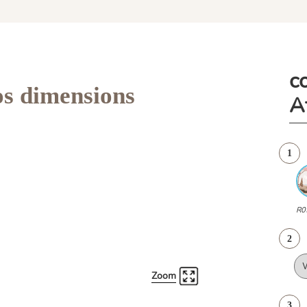
c
os dimensions
A
1
R0
2
Zoom
3