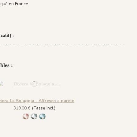
iqué en France
catif) :
bles :
viera La Spiaggia - Affresco a parete
319,00 €
(Tasse incl.)
R055 - Ciliega
R056 - Glassato
R058 - Verde Smeraldo