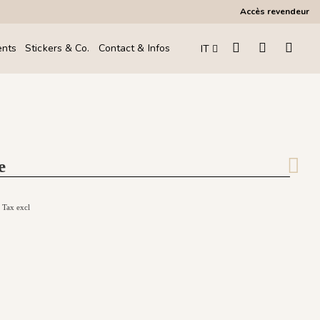
Accès revendeur
ents
Stickers & Co.
Contact & Infos
IT
e
€
Tax excl