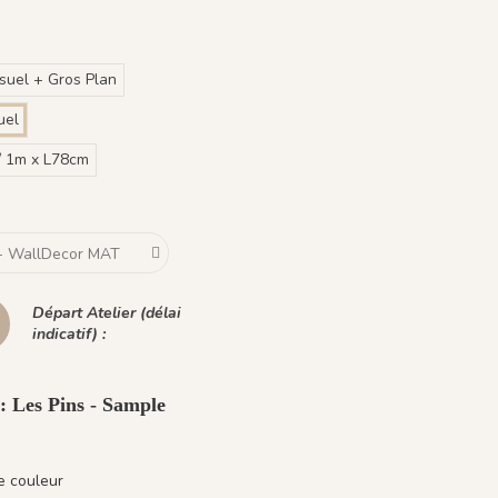
isuel + Gros Plan
uel
/ 1m x L78cm
Départ Atelier (délai
indicatif) :
: Les Pins - Sample
e couleur