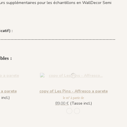
ours supplémentaires pour les échantillons en WallDecor Semi
catif) :
bles :
 a parete
copy of Les Pins - Affresco a parete
incl.)
le m² à partir de
89,00 €
(Tasse incl.)
Vert
9 - Basalte
1220 - Vert
1219 - Basalte