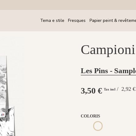
Tema e stile
Fresques
Papier peint & revêtem
Campioni
Les Pins - Sampl
3,50 €
/ 2,92 
Tax incl
COLORIS
1220 - Vert
1219 - Basalte