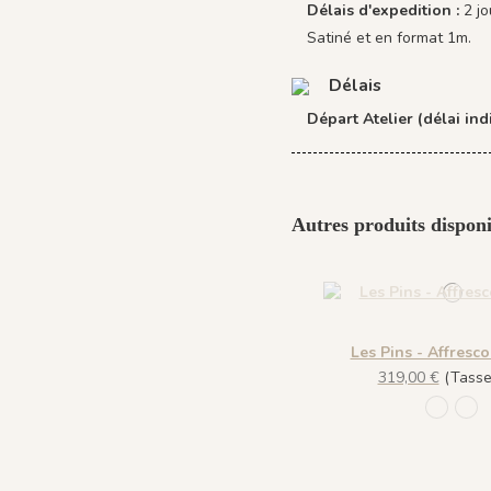
Délais d'expedition :
2 j
Satiné et en format 1m.
Délais
Départ Atelier (délai indi
Autres produits disponi
Les Pins - Affresco
319,00 €
(Tasse 
1220 - 
121