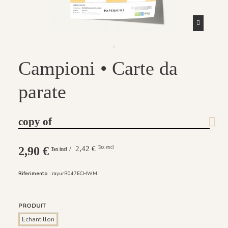
Campioni • Carte da
parate
copy of
2,90 €
/ 2,42 €
Tax excl
Tax incl
Riferimento :
rayurR047ECHWM
PRODUIT
Echantillon