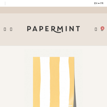
EN
•
FR
0