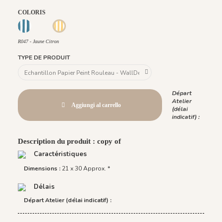
COLORIS
R049 - Bleu Lagon
R050 - Bleu Nuage
R048 - Vert Cactus
R047 - Jaune Citron
R047 - Jaune Citron
TYPE DE PRODUIT
Départ
Atelier
Aggiungi al carrello
(délai
indicatif) :
Description du produit : copy of
Caractéristiques
Dimensions :
21 x 30 Approx. *
Délais
Départ Atelier (délai indicatif) :