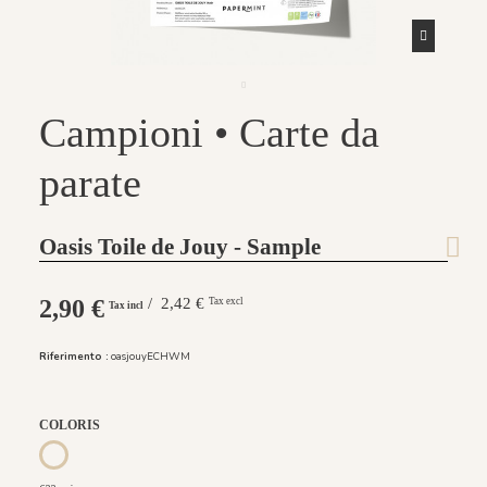
Campioni • Carte da
parate
Oasis Toile de Jouy - Sample
2,90 €
/ 2,42 €
Tax excl
Tax incl
Riferimento :
oasjouyECHWM
COLORIS
622 noir