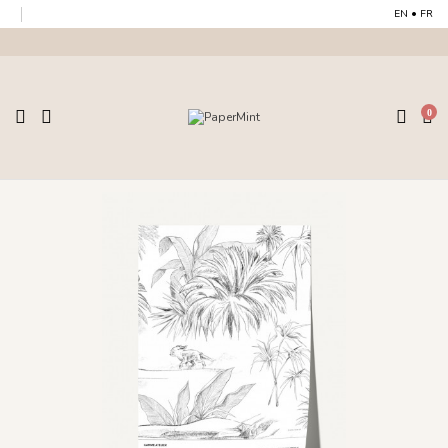
EN
•
FR
0