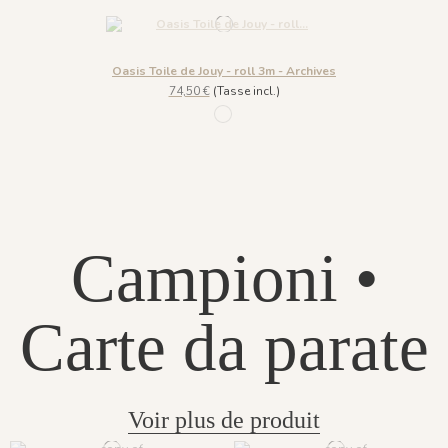
Oasis Toile de Jouy - roll 3m - Archives
74,50 €
(Tasse incl.)
622 noir
Campioni •
Carte da parate
Voir plus de produit