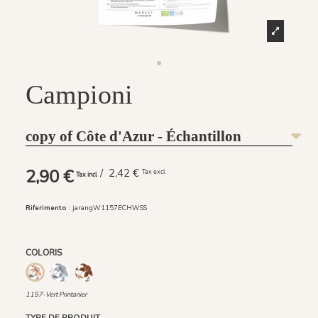
Campioni
copy of Côte d'Azur - Échantillon
2,90 €
/ 2,42 €
Tax excl
Tax incl
Riferimento :
jarangW1157ECHWSS
COLORIS
1158 - Bleu Givré
1159 - Brun Rouille
1157-Vert Printanier
1157-Vert Printanier
TYPE DE PRODUIT