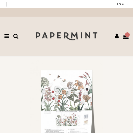
EN
•
FR
0