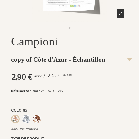
Campioni
copy of Côte d'Azur - Échantillon
2,90 €
/ 2,42 €
Tax excl
Tax incl
Riferimento :
jarangW1157ECHWSS
COLORIS
1158 - Bleu Givré
1159 - Brun Rouille
1157-Vert Printanier
1157-Vert Printanier
TYPE DE PRODUIT