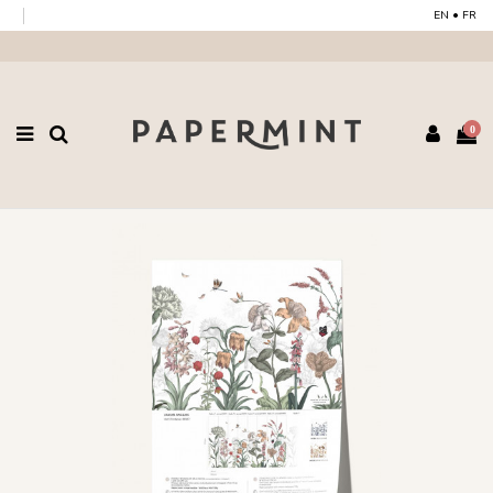
EN
•
FR
0