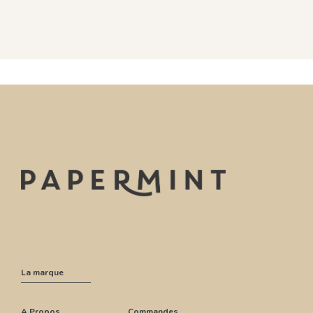
La marque
A Propos
Commandes