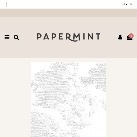
EN
•
FR
0