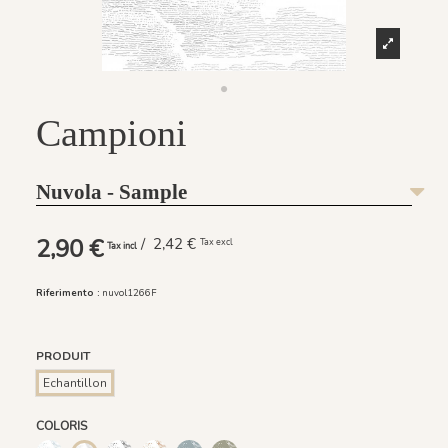
Campioni
Nuvola - Sample
2,90 €
/ 2,42 €
Tax excl
Tax incl
Riferimento :
nuvol1266F
PRODUIT
Echantillon
COLORIS