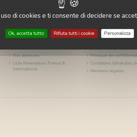
uso di cookies e ti consente di decidere se accetta
A Propos
Commandes
Ok, accetta tutto
Rifiuta tutti i cookie
Personalizza
A propos
FAQ
Contattaci
Conseils de pose
Nos adresses
Politique de confidential
Liste Revendeurs France &
Conditions Générales d
International
Mentions légales