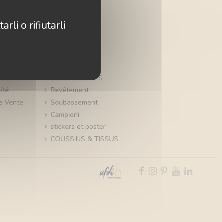
rli o rifiutarli
Produits
AFFRESCHA
PAPIERS PEINTS
ité
Revêtement
e Vente
Soubassement
Campioni
stickers et poster
COUSSINS & TISSUS