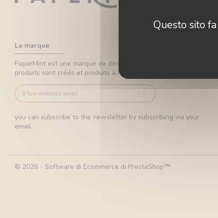
Questo sito fa 
La marque
PaperMint est une marque de décoration murale. Tous les
produits sont créés et produits à Paris dans notre atelier.
you can subscribe to the newsletter by subscribing via your
email.
© 2026 - Software di Ecommerce di PrestaShop™