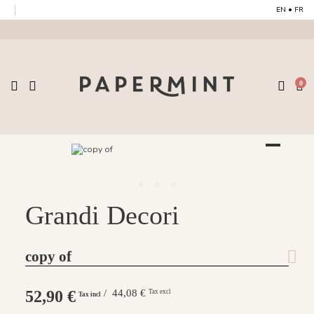
EN
•
FR
0
Grandi Decori
copy of
52,90 €
/ 44,08 €
Tax excl
Tax incl