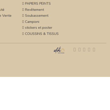
PAPIERS PEINTS
ité
Revêtement
e Vente
Soubassement
Campioni
stickers et poster
COUSSINS & TISSUS