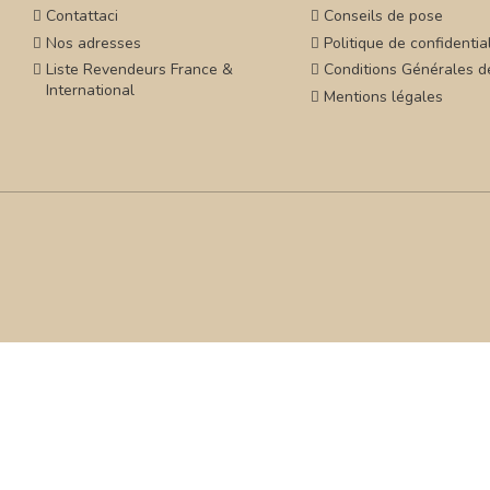
Contattaci
Conseils de pose
Nos adresses
Politique de confidential
Liste Revendeurs France &
Conditions Générales d
International
Mentions légales