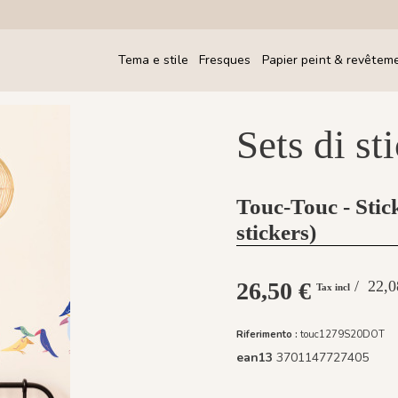
Tema e stile
Fresques
Papier peint & revêtem
Sets di st
Touc-Touc - Stick
stickers)
26,50 €
/ 22,
Tax incl
Riferimento :
touc1279S20DOT
ean13
3701147727405