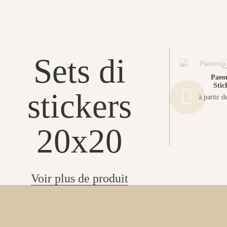
Sets di
Paeon
Stic
stickers
à partir d
20x20
Voir plus de produit