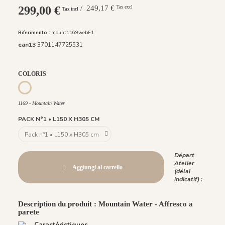
299,00 €
/ 249,17 €
Tax excl
Tax incl
Riferimento :
mount1169webF1
ean13
3701147725531
COLORIS
1175 - Jaune Argile
1177 - Vert Amande
1176 - Noir Khol
1169 - Mountain Water
1169 - Mountain Water
PACK N°1 • L150 X H305 CM
Départ
Atelier
Aggiungi al carrello
(délai
indicatif) :
Description du produit : Mountain Water - Affresco a
parete
Caractéristiques