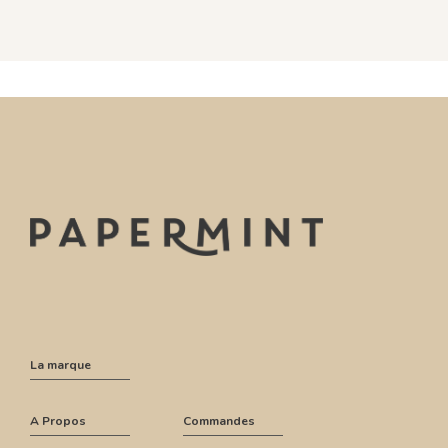
La marque
A Propos
Commandes