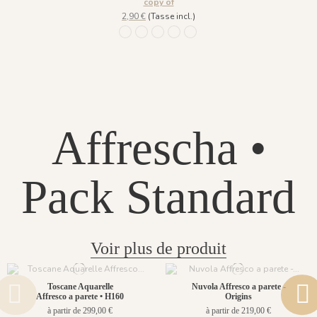
copy of
2,90 €
(Tasse incl.)
49 - India Ink
1169 - Mountain Water
1175 - Jaune Argile
1177 - Vert Amande
1176 - Noir Khol
Affrescha •
Pack Standard
Voir plus de produit
Toscane Aquarelle
Nuvola Affresco a parete -
Affresco a parete • H160
Origins
à partir de 299,00 €
à partir de 219,00 €