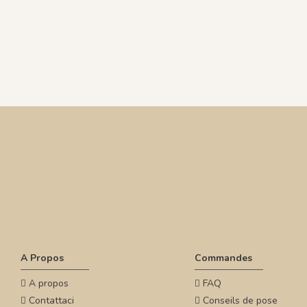
A Propos
Commandes
A propos
FAQ
Contattaci
Conseils de pose