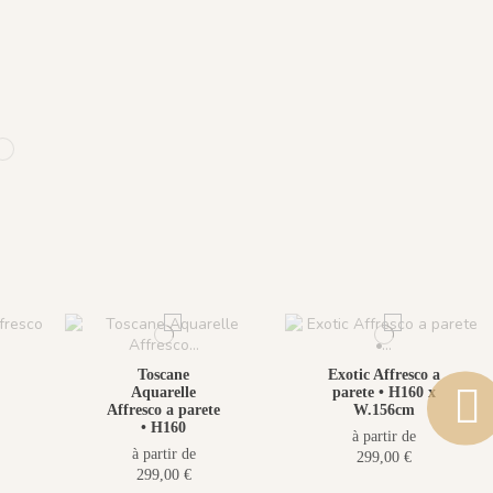
)
ne
ière du Matin
 Brume
1100 - Soleil
Toscane
Exotic Affresco a
Aquarelle
parete • H160 x
Affresco a parete
W.156cm
• H160
à partir de
à partir de
299,00 €
299,00 €