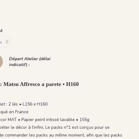
CM
Départ Atelier (délai
indicatif) :
 : Matsu Affresco a parete • H160
et : 2 lés • L156 x H160
iqué en France
or MAT • Papier peint intissé lavable • 155g
ter le décor à l'infini, Le packs n°1 est conçus pour se
lé de commander les packs au même moment, afin que les packs