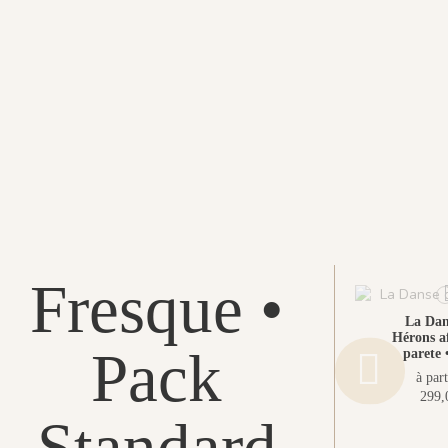
Fresque •
La Dan
Hérons af
Pack
parete 
à part
299,
Standard