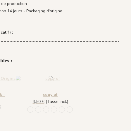
 de production
tion 14 jours - Packaging d'origine
catif) :
bles :
k -
copy of
3,50 €
(Tasse incl.)
)
953 Été
954 Printemps
955 Automne
956 Lumière du Matin
957 Brume
1100 - Soleil
s
mne
umière du Matin
100 - Soleil