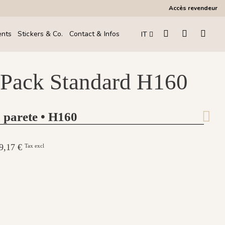
Accès revendeur
ents
Stickers & Co.
Contact & Infos
IT
 Pack Standard H160
 parete • H160
249,17 €
Tax excl