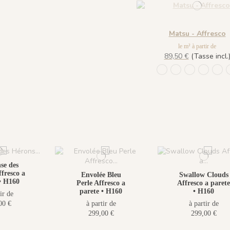
Matsu - Affresco
le m² à partir de
89,50 €
(Tasse incl.
953 Été
954 Printemps
955 Autom
956 Lum
957
se des
fresco a
Envolée Bleu
Swallow Clouds
• H160
Perle Affresco a
Affresco a parete
parete • H160
• H160
ir de
00 €
à partir de
à partir de
299,00 €
299,00 €