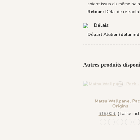
soient issus du même bain
Retour :
Délai de rétracta
Délais
Départ Atelier (délai indi
Autres produits disponi
Matsu Wallpanel Pac
Origins
319,00 €
(Tasse incl.
953 Été
954 Printemp
955 Auto
956 L
1