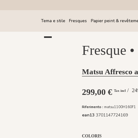
Tema e stile
Fresques
Papier peint & revêtem
Fresque •
Matsu Affresco a
299,00 €
/ 
Tax incl
Riferimento :
matsu1100H160F1
ean13
3701147724169
COLORIS