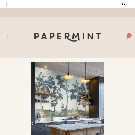
EN
•
FR
0