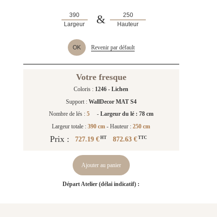
&
Largeur
Hauteur
OK
Revenir par défault
Votre fresque
Coloris :
1246 - Lichen
Support :
WallDecor MAT S4
Nombre de lés :
5
-
Largeur du lé : 78 cm
Largeur totale :
390 cm
- Hauteur :
250 cm
Prix :
727.19 €
872.63 €
HT
TTC
Ajouter au panier
Départ Atelier (délai indicatif) :