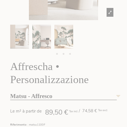
Affrescha •
Personalizzazione
Matsu - Affresco
89,50 €
/ 74,58 €
Le m² à partir de
Tax excl
Tax incl
Riferimento :
matsu1100F