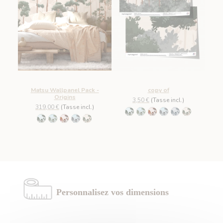
Matsu Wallpanel Pack -
copy of
Origins
3,50 €
(Tasse incl.)
319,00 €
(Tasse incl.)
953 Été
954 Printemps
955 Automne
956 Lumière du Mati
957 Brume
1100 - Soleil
953 Été
954 Printemps
955 Automne
956 Lumière du Matin
1100 - Soleil
Personnalisez vos dimensions