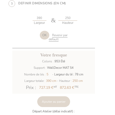
DEFINIR DIMENSIONS (EN CM)
3
&
Largeur
Hauteur
Revenir par
OK
défault
Votre fresque
Coloris :
953 Été
Support :
WallDecor MAT S4
Nombre de lés :
5
-
Largeur du lé : 78 cm
Largeur totale :
390 cm
- Hauteur :
250 cm
Prix :
727.19 €
872.63 €
HT
TTC
Ajouter au panier
Départ Atelier (délai indicatif) :