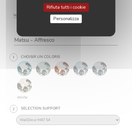
Rifiuta tutti i cookie
Voir la découpe des lés
Zoom
Personalizza
Matsu - Affresco
CHOISIR UN COLORIS
1
953 Été
SELECTION SUPPORT
2