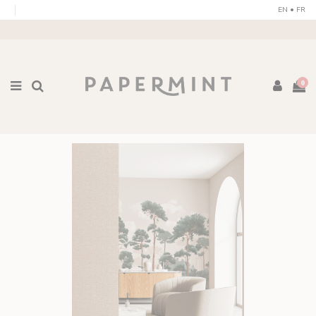
Pannello di gestione dei cookies
EN
•
FR
0