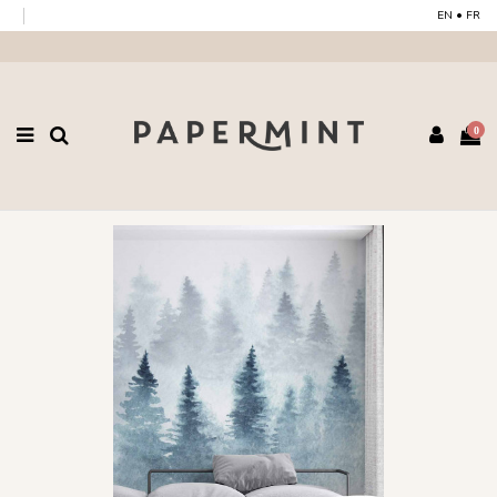
EN
•
FR
0