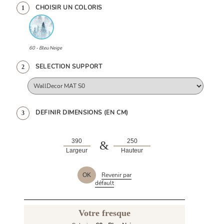
CHOISIR UN COLORIS
1
60 - Bleu Neige
SELECTION SUPPORT
2
DEFINIR DIMENSIONS (EN CM)
3
&
Largeur
Hauteur
Revenir par
OK
défault
Votre fresque