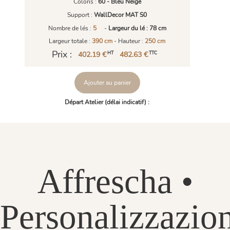
Coloris :
60 - Bleu Neige
Support :
WallDecor MAT S0
Nombre de lés :
5
-
Largeur du lé : 78 cm
Largeur totale :
390 cm
- Hauteur :
250 cm
Prix :
402.19 €
482.63 €
HT
TTC
Ajouter au panier
Départ Atelier (délai indicatif) :
Affrescha •
Personalizzazio