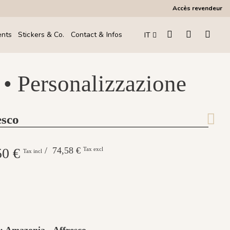
Accès revendeur
ents
Stickers & Co.
Contact & Infos
IT
 • Personalizzazione
esco
50 €
/ 74,58 €
Tax excl
Tax incl
 : Amazonia - Affresco