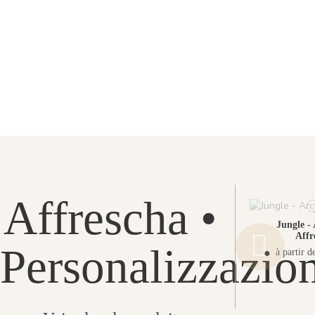
Affrescha •
Jungle - 
Affr
Personalizzazio
à partir d