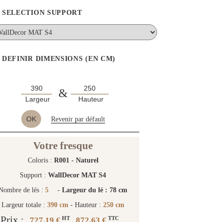
SELECTION SUPPORT
DEFINIR DIMENSIONS (EN CM)
&
Largeur
Hauteur
OK
Revenir par défault
Votre fresque
Coloris :
R001 - Naturel
Support :
WallDecor MAT S4
Nombre de lés :
5
-
Largeur du lé : 78 cm
Largeur totale :
390 cm
- Hauteur :
250 cm
Prix :
727.19 €
872.63 €
HT
TTC