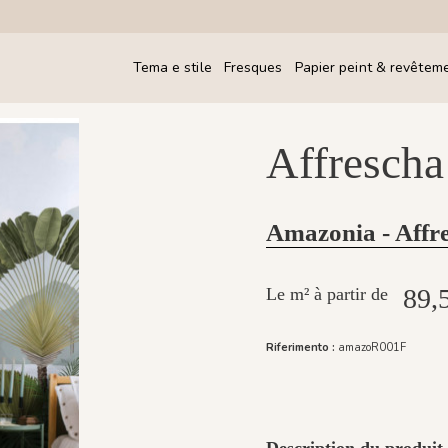
Tema e stile
Fresques
Papier peint & revêtem
Affrescha
Amazonia - Affr
89,
Le m² à partir de
Riferimento :
amazoR001F
Description du produit