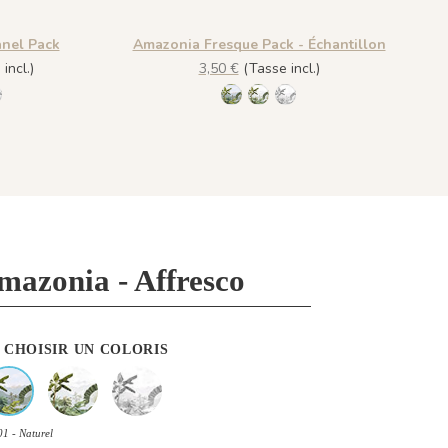
nel Pack
Amazonia Fresque Pack - Échantillon
incl.)
3,50 €
(Tasse incl.)
turel
- Patine
003 - Grisaille
R001 - Naturel
R002 - Patine
R003 - Grisaille
mazonia - Affresco
CHOISIR UN COLORIS
1 - Naturel