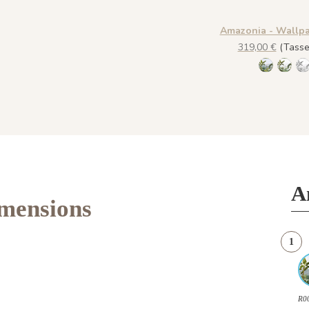
Amazonia - Wallpa
319,00 €
(Tasse 
R001 - Na
R002 
R
A
imensions
1
R00