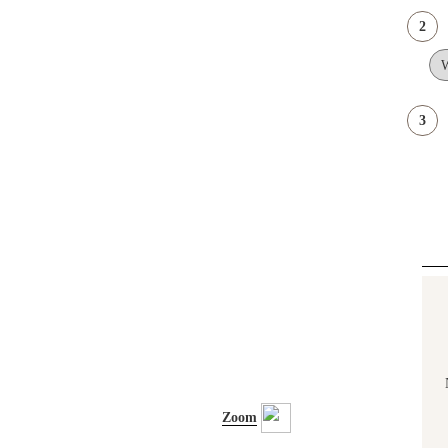
2
3
Zoom