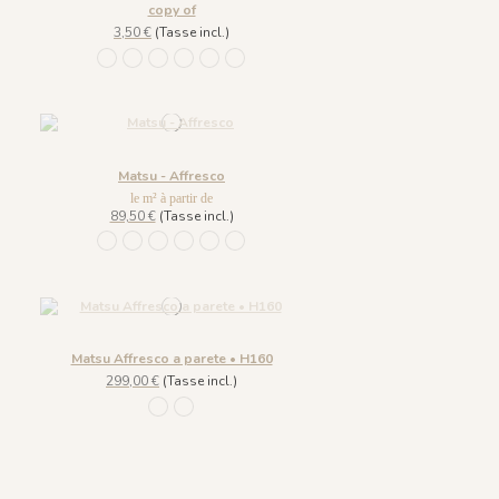
copy of
3,50 €
(Tasse incl.)
953 Été
954 Printemps
955 Automne
956 Lumière du Matin
957 Brume
1100 - Soleil
Matsu - Affresco
le m² à partir de
89,50 €
(Tasse incl.)
953 Été
954 Printemps
955 Automne
956 Lumière du Matin
957 Brume
1100 - Soleil
Matsu Affresco a parete • H160
299,00 €
(Tasse incl.)
953 Été
1100 - Soleil