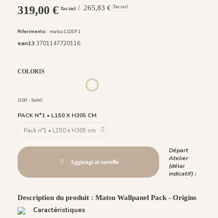
319,00 €
/ 265,83 €
Tax excl
Tax incl
Riferimento :
matsu1100F1
ean13
3701147720116
COLORIS
953 Été
954 Printemps
955 Automne
956 Lumière du Matin
1100 - Soleil
1100 - Soleil
PACK N°1 • L150 X H305 CM
Départ
Atelier
Aggiungi al carrello
(délai
indicatif) :
Description du produit : Matsu Wallpanel Pack - Origins
Caractéristiques