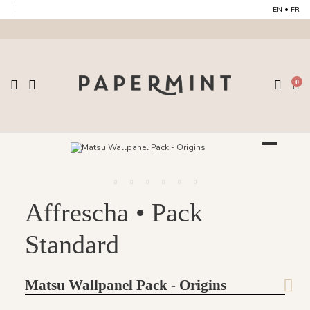
EN
•
FR
0
Affrescha • Pack
Standard
Matsu Wallpanel Pack - Origins