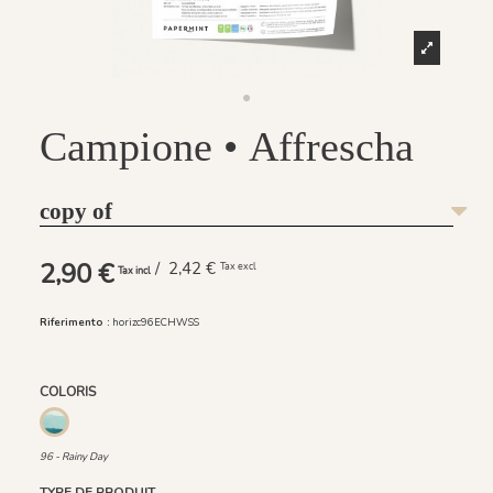
Campione • Affrescha
copy of
2,90 €
/ 2,42 €
Tax excl
Tax incl
Riferimento :
horizc96ECHWSS
COLORIS
96 - Rainy Day
96 - Rainy Day
TYPE DE PRODUIT