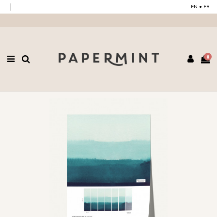
EN
•
FR
0