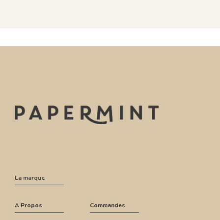
La marque
A Propos
Commandes