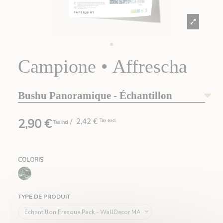
Campione • Affrescha
Bushu Panoramique - Échantillon
2,90 €
/ 2,42 €
Tax excl
Tax incl
COLORIS
959 Vert Sencha
TYPE DE PRODUIT