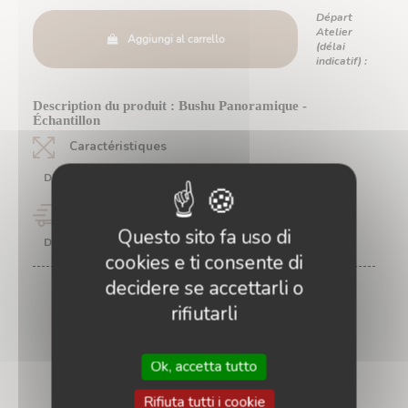
Départ
Atelier
Aggiungi al carrello
(délai
indicatif) :
Description du produit : Bushu Panoramique -
Échantillon
Caractéristiques
Dimensions :
20 x 26 cm Approx.
Délais
Questo sito fa uso di
Départ Atelier (délai indicatif) :
cookies e ti consente di
decidere se accettarli o
rifiutarli
Ok, accetta tutto
Rifiuta tutti i cookie