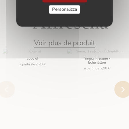
Campione
Personalizza
• Affrescha
Voir plus de produit
copy of
Yanagi Fresque -
Échantillon
à partir de 2,90 €
à partir de 2,90 €