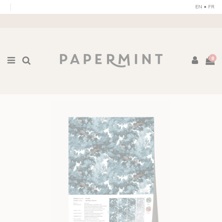
Pannello di gestione dei cookies
EN
•
FR
0