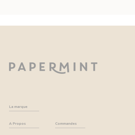
La marque
A Propos
Commandes