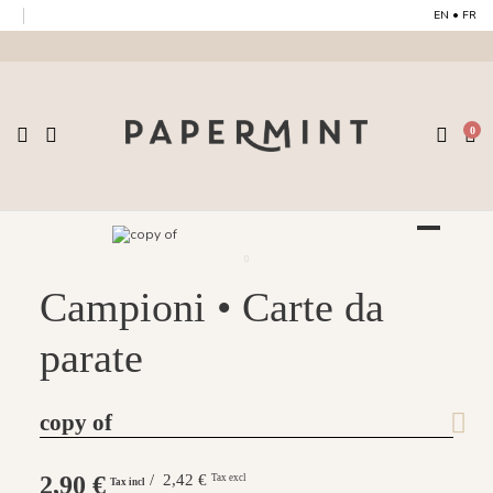
EN
•
FR
0
Campioni • Carte da
parate
copy of
2,90 €
/ 2,42 €
Tax excl
Tax incl