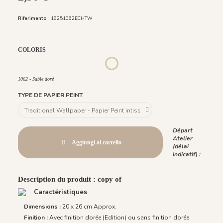
Riferimento :
19251062ECHTW
COLORIS
0103 - ROULEAU - BEIGE DORE
122 Gris Anthracite Doré
560 - ROULEAU - Bleu foncé doré
561 - ROULEAU - Bleu clair doré
563 - ROULEAU - Vert clair doré
1061 - Rose doré
1062 - Sable doré
1062 - Sable doré
TYPE DE PAPIER PEINT
Départ
Atelier
Aggiungi al carrello
(délai
indicatif) :
Description du produit : copy of
Caractéristiques
Dimensions :
20 x 26 cm Approx.
Finition :
Avec finition dorée (Edition) ou sans finition dorée