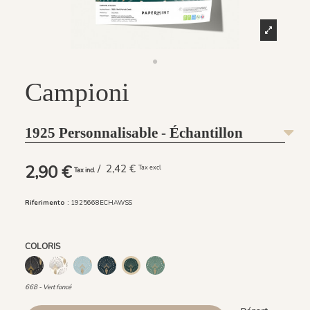
Campioni
1925 Personnalisable - Échantillon
2,90 €
/ 2,42 €
Tax excl
Tax incl
Riferimento :
1925668ECHAWSS
COLORIS
0037 GRIS ANTHRACITE
0038 BEIGE
667 - Bleu clair
666 - Bleu foncé
669 - Vert clair
668 - Vert foncé
668 - Vert foncé