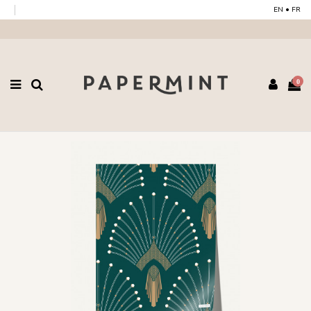
EN
•
FR
0