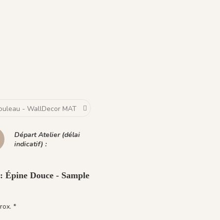
oré
1209 - Vert Céladon
1210 - Argile Rose
Bleu de Minuit
Départ Atelier (délai
indicatif) :
 : Épine Douce - Sample
rox. *