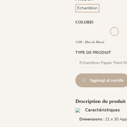
Echantillon
COLORIS
1194 - Roche Brune
1195 - Poudre Beige
1196 - Ocre D
1208 - 
1208 - Bleu de Minuit
TYPE DE PRODUIT
Aggiungi al carrello
Description du produit
Caractéristiques
Dimensions :
21 x 30 App