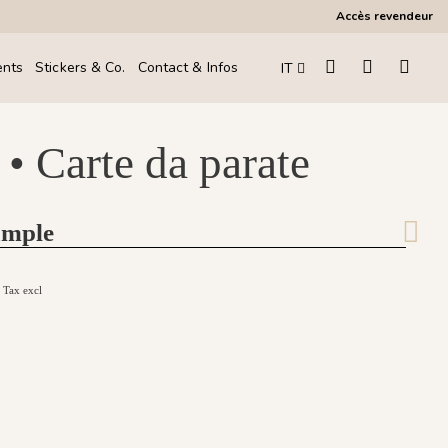
Accès revendeur
ents
Stickers & Co.
Contact & Infos
IT
• Carte da parate
ample
€
Tax excl