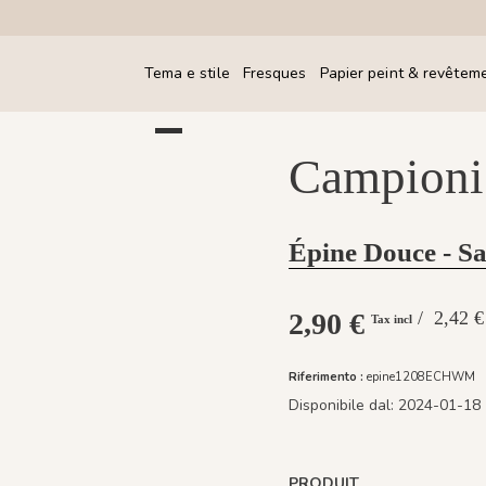
Tema e stile
Fresques
Papier peint & revêtem
Campioni 
Épine Douce - S
2,90 €
/ 2,42 
Tax incl
Riferimento :
epine1208ECHWM
Disponibile dal:
2024-01-18
PRODUIT