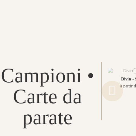
Campioni •
Divin -
à partir 
Carte da
parate