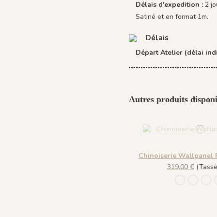
Délais d'expedition :
2 j
Satiné et en format 1m.
Délais
Départ Atelier (délai indi
Autres produits disponi
Chinoiserie Wallpanel 
319,00 €
(Tasse 
1306 - Pèc
1307 -
130