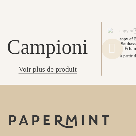
Campioni
copy of 
Soubass
Échant
à partir 
Voir plus de produit