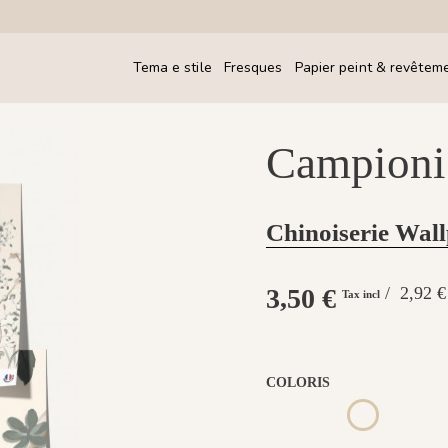
Tema e stile
Fresques
Papier peint & revêtem
Campioni
Chinoiserie Wall
3,50 €
/ 2,92 
Tax incl
COLORIS
1306 - Pèche
1307 - Amande
1309 - 
1308 - Plume