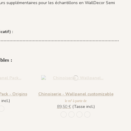
ours supplémentaires pour les échantillons en WallDecor Semi
catif) :
bles :
Pack - Origins
Chinoiserie - Wallpanel customizable
incl.)
le m² à partir de
89,50 €
(Tasse incl.)
he
 Amande
8 - Plume
1309 - Dragée
1306 - Pèche
1307 - Amande
1308 - Plume
1309 - Dragée