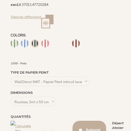
ean13
3701147720284
Tutoriel difference
COLORIS
1066 - Verde
1067 - Azul
1069 - Rosa
1070 - Bege
1091 - Marina
1092 - Acaju
1068 - Preto
1093 - Menta
1068 - Preto
TYPE DE PAPIER PEINT
DIMENSIONS
QUANTITÉS
Départ
Calculate
Atelier
Aggiungi
the