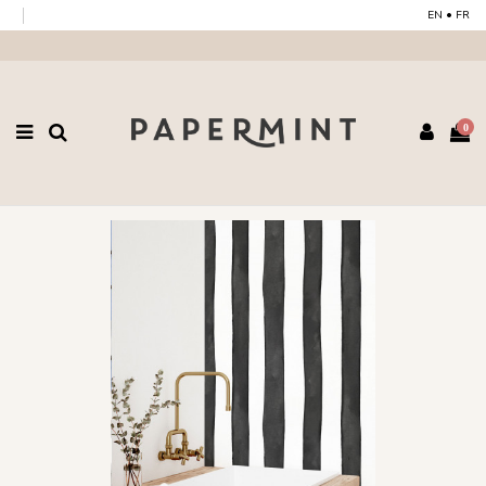
EN
•
FR
0