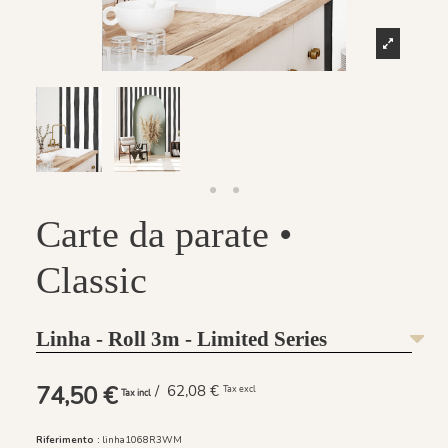
Carte da parate •
Classic
Linha - Roll 3m - Limited Series
74,50 €
/ 62,08 €
Tax excl
Tax incl
Riferimento :
linha1068R3WM