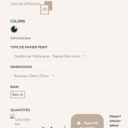
Tutoriel difference
COLORIS
936 Cobalt Doré
936 Cobalt Doré
TYPE DE PAPIER PEINT
DIMENSIONS
BAIN
Bain A
QUANTITÉS
Départ
Calculate
Atelier
Aggiungi
the
(délai