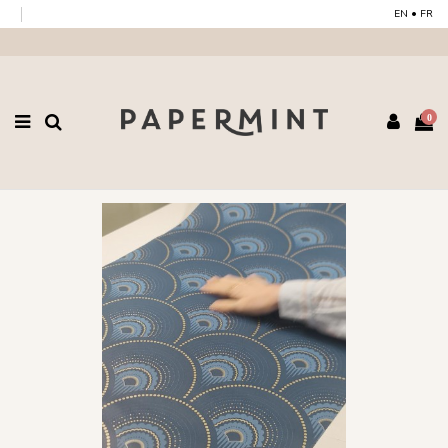
EN
•
FR
0