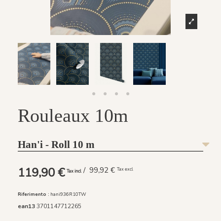
Rouleaux 10m
Han'i - Roll 10 m
119,90 €
/ 99,92 €
Tax excl
Tax incl
Riferimento :
hani936R10TW
ean13
3701147712265