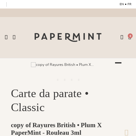
EN
•
FR
0
Carte da parate •
Classic
copy of Rayures British • Plum X
PaperMint - Rouleau 3ml