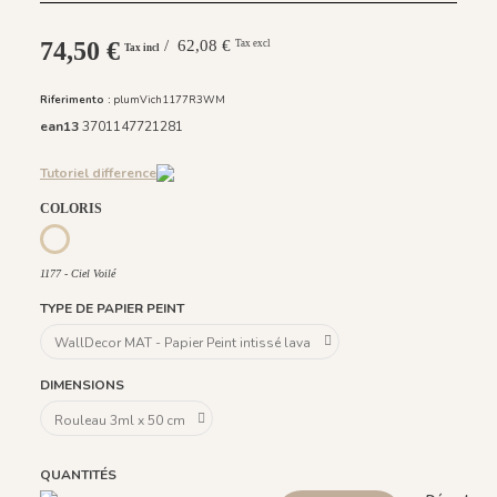
74,50 €
/ 62,08 €
Tax excl
Tax incl
Riferimento :
plumVich1177R3WM
ean13
3701147721281
Tutoriel difference
COLORIS
1178 - Lemonade
1177 - Ciel Voilé
1177 - Ciel Voilé
TYPE DE PAPIER PEINT
DIMENSIONS
QUANTITÉS