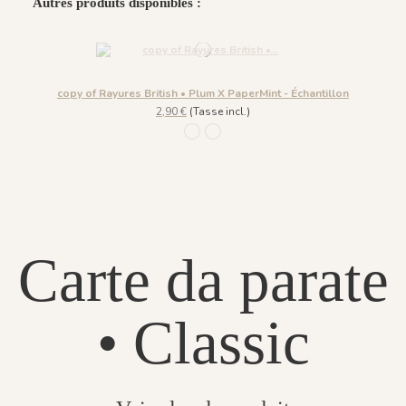
Autres produits disponibles :
copy of Rayures British • Plum X PaperMint - Échantillon
2,90 €
(Tasse incl.)
1177 - Ciel Voilé
1178 - Lemonade
Carte da parate
• Classic