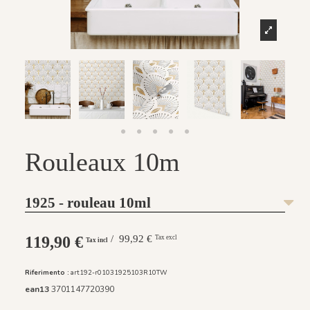
Rouleaux 10m
1925 - rouleau 10ml
119,90 €
/ 99,92 €
Tax excl
Tax incl
Riferimento :
art192-r01031925103R10TW
ean13
3701147720390