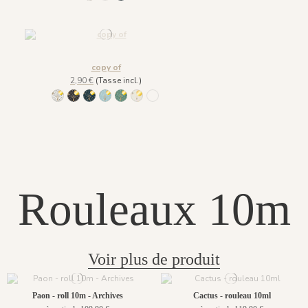
copy of
2,90 €
(Tasse incl.)
0103 - ROULEAU - BEIGE DORE
122 Gris Anthracite Doré
560 - ROULEAU - Bleu foncé doré
561 - ROULEAU - Bleu clair doré
563 - ROULEAU - Vert clair doré
1062 - Sable doré
1061 - Rose doré
Rouleaux 10m
Voir plus de produit
Paon - roll 10m - Archives
Cactus - rouleau 10ml