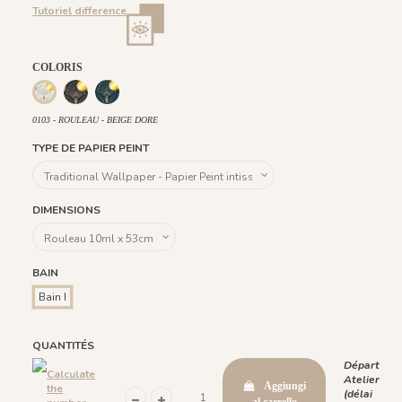
Tutoriel difference
COLORIS
122 Gris Anthracite Doré
560 - ROULEAU - Bleu foncé doré
0103 - ROULEAU - BEIGE DORE
0103 - ROULEAU - BEIGE DORE
TYPE DE PAPIER PEINT
DIMENSIONS
BAIN
Bain I
QUANTITÉS
Départ
Calculate
Atelier
Aggiungi
the
(délai