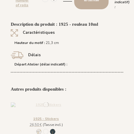
number
al carrello
indicatif)
of rolls
:
Description du produit : 1925 - rouleau 10ml
Caractéristiques
Hauteur du motif :
21,3 cm
Délais
Départ Atelier (délai indicatif) :
Autres produits disponibles :
1925 - Stickers
26,50 €
(Tasse incl.)
299 A beige
115 B noir
662 C Bleu foncé