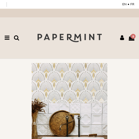
EN
•
FR
0