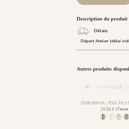
Description du produit
Délais
Départ Atelier (délai indi
Autres produits disponi
Ombrellone - Roll 3m • 
74,50 €
(Tasse i
1138 - Menthe
1139 - L
1140 
1