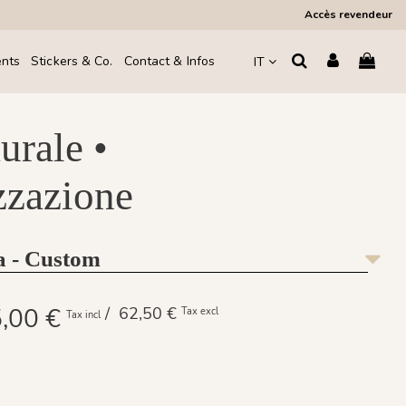
Accès revendeur
ents
Stickers & Co.
Contact & Infos
IT
urale •
zzazione
a - Custom
,00 €
/ 62,50 €
Tax excl
Tax incl