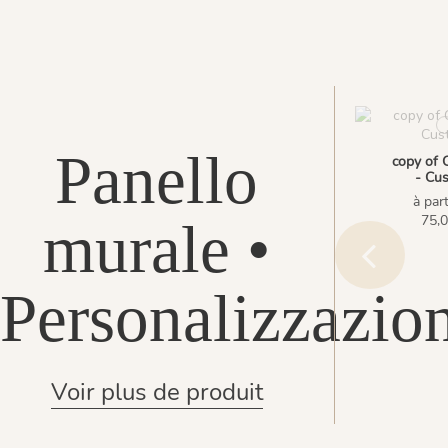
Panello
copy of 
- Cu
à part
75,0
murale •
Personalizzazio
Voir plus de produit