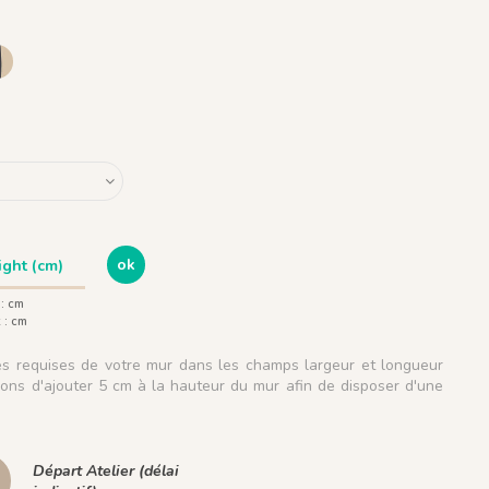
dine
 Café Glacé
1170 - Café Glacé
ok
 :
cm
 :
cm
les requises de votre mur dans les champs largeur et longueur
ns d'ajouter 5 cm à la hauteur du mur afin de disposer d'une
.
Départ Atelier (délai