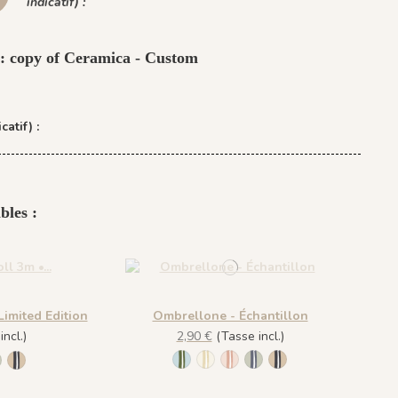
indicatif) :
 : copy of Ceramica - Custom
catif) :
bles :
Limited Edition
Ombrellone - Échantillon
ncl.)
2,90 €
(Tasse incl.)
1138 - Menthe à l'eau
1139 - Limonade
1140 - Grenadine
1141 - Café Glacé
1170 - Café Glacé
 à l'eau
imonade
- Grenadine
141 - Café Glacé
1170 - Café Glacé