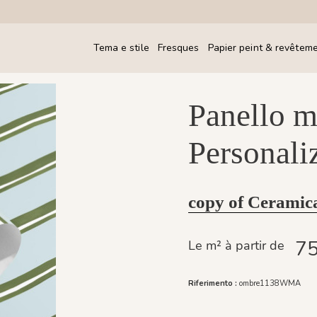
Tema e stile
Fresques
Papier peint & revêtem
Panello m
Personali
copy of Ceramic
75
Le m² à partir de
Riferimento :
ombre1138WMA