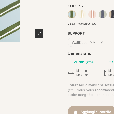
COLORIS
1139 - Limonade
1140 - Grena
1141 -
1138 - Menthe à l'eau
1138 - Menthe à l'eau
SUPPORT
Dimensions
Min :
cm
Min
Max :
cm
Max
Entrez les dimensions tota
(cm). Nous vous recommando
petite marge lors de la pose
Aggiungi al carrello