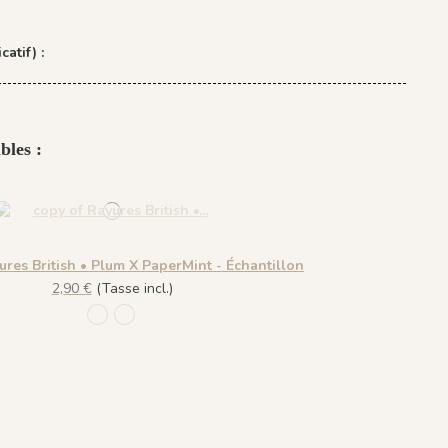
catif) :
bles :
ures British • Plum X PaperMint - Échantillon
2,90 €
(Tasse incl.)
1177 - Ciel Voilé
1178 - Lemonade