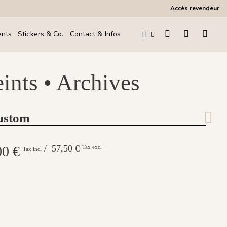
Accès revendeur
ents
Stickers & Co.
Contact & Infos
IT
eints • Archives
Custom
00 €
/ 57,50 €
Tax excl
Tax incl