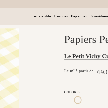
Tema e stile
Fresques
Papier peint & revêtem
Papiers P
Le Petit Vichy 
69,
Le m² à partir de
COLORIS
1177 - Ciel Voilé
1178 - Lemonade