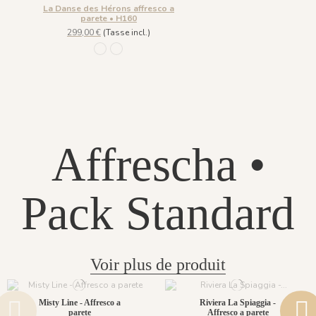
La Danse des Hérons affresco a
parete • H160
299,00 €
(Tasse incl.)
1304 - Bleu Dragée
1305-Bleu de Prusse
Affrescha •
Pack Standard
Voir plus de produit
Misty Line - Affresco a
Riviera La Spiaggia -
parete
Affresco a parete