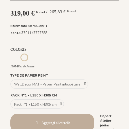
319,00 €
/ 265,83 €
Tax excl
Tax incl
Riferimento :
danse1305F1
ean13
3701147727665
COLORIS
1304 - Bleu Dragée
1305-Bleu de Prusse
1305-Bleu de Prusse
TYPE DE PAPIER PEINT
PACK N°1 • L150 X H305 CM
Départ
Atelier
Aggiungi al carrello
(délai