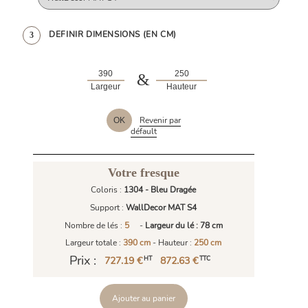
DEFINIR DIMENSIONS (EN CM)
3
&
Largeur
Hauteur
Revenir par
OK
défault
Votre fresque
Coloris :
1304 - Bleu Dragée
Support :
WallDecor MAT S4
Nombre de lés :
5
-
Largeur du lé : 78 cm
Largeur totale :
390 cm
- Hauteur :
250 cm
Prix :
727.19 €
872.63 €
HT
TTC
Ajouter au panier