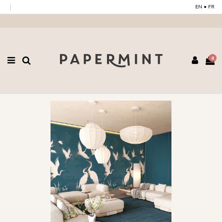
EN
•
FR
0