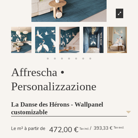
Affrescha •
Personalizzazione
La Danse des Hérons - Wallpanel
customizable
472,00 €
/ 393,33 €
Le m² à partir de
Tax excl
Tax incl