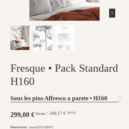
Fresque • Pack Standard
H160
Sous les pins Affresco a parete • H160
299,00 €
/ 249,17 €
Tax excl
Tax incl
Riferimento :
sousl1201H160F1