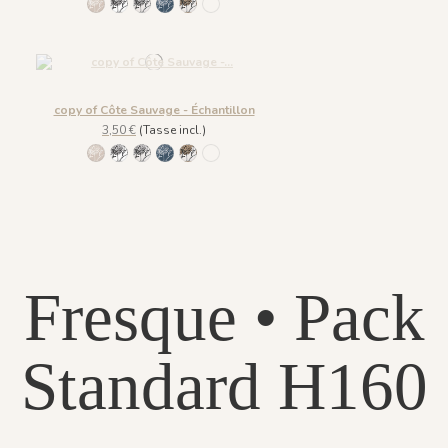
1199 - Beige Galet
1201 - Albâtre
1202 - Lavis
1198 - Bleu Roche
1203 - Cimes Dorées
1200 - Vert Épine
copy of Côte Sauvage - Échantillon
3,50 €
(Tasse incl.)
1199 - Beige Galet
1201 - Albâtre
1202 - Lavis
1198 - Bleu Roche
1203 - Cimes Dorées
1200 - Vert Épine
Fresque • Pack
Standard H160