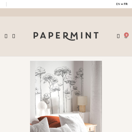
EN
•
FR
0