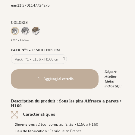
ean13
3701147724275
COLORIS
1202 - Lavis
1203 - Cimes Dorées
1201 - Albâtre
1201 - Albâtre
PACK N°1 • L150 X H305 CM
Départ
Atelier
Aggiungi al carrello
(délai
indicatif) :
Description du produit : Sous les pins Affresco a parete •
H160
Caractéristiques
Dimensions :
Décor complet : 2 lés • L156 x H160
Lieu de fabrication :
Fabriqué en France