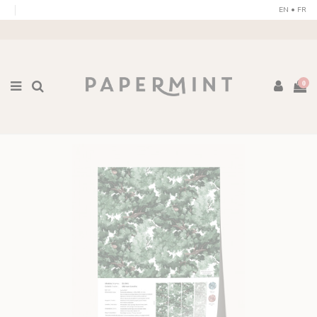
Pannello di gestione dei cookies
EN
•
FR
0