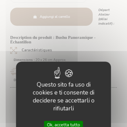
Départ
Atelier
Aggiungi al carrello
(délai
indicatif) :
Description du produit : Bushu Panoramique -
Échantillon
Caractéristiques
Dimensions :
20 x 26 cm Approx.
Délais
Départ Atelier (délai indicatif) :
Questo sito fa uso di
cookies e ti consente di
decidere se accettarli o
rifiutarli
Ok, accetta tutto