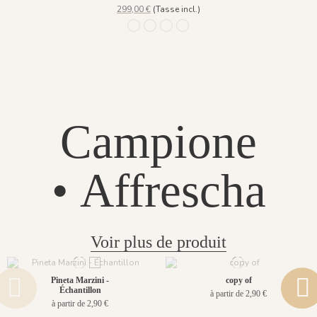
299,00 €
(Tasse incl.)
Lazuli
Ligne Agate
Fond Agate
Fond Lazuli
Campione
• Affrescha
Voir plus de produit
Pineta Marzini -
copy of
Échantillon
à partir de 2,90 €
à partir de 2,90 €