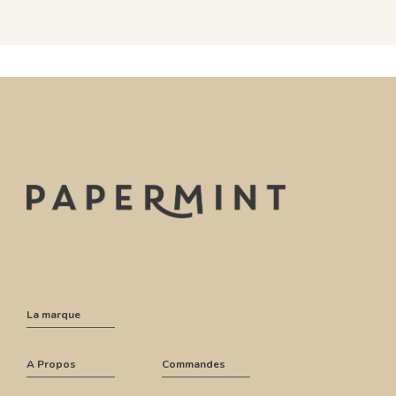
La marque
A Propos
Commandes