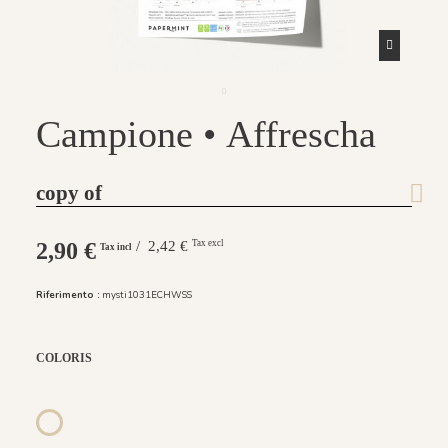
Campione • Affrescha
copy of
2,90 €
/ 2,42 €
Tax excl
Tax incl
Riferimento :
mysti1031ECHWSS
COLORIS
Lazuli
Ligne Agate
Fond Agate
Fond Lazuli
1024 Ligne Agate / 1025 Fond Agate
1022 Ligne Carbone / 1023 Fond Carbone
1026 Ligne Lazuli / 1027 Fond Lazuli
1031 Ligne Nacre / 1030 Fond Nacre