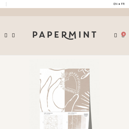
EN
•
FR
0