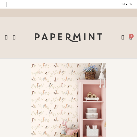
EN
•
FR
0