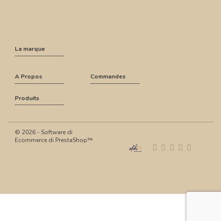
La marque
A Propos
Commandes
Produits
© 2026 - Software di
Ecommerce di PrestaShop™