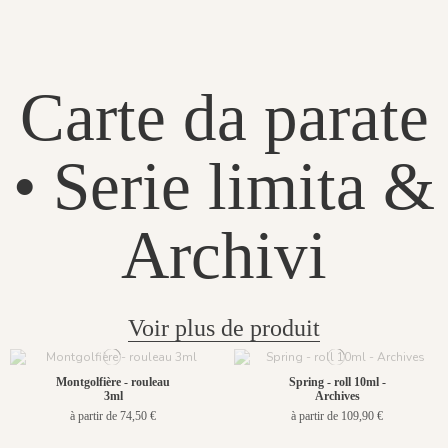
Carte da parate
• Serie limita &
Archivi
Voir plus de produit
Montgolfière - rouleau
Spring - roll 10ml -
3ml
Archives
à partir de 74,50 €
à partir de 109,90 €