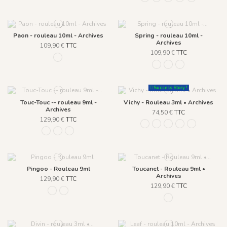
Paon - rouleau 10ml - Archives
Spring - rouleau 10ml -
Archives
109,90 €
TTC
109,90 €
TTC
860 Blanc
933 Blanc Doré / Fond B
932 Bleu Doré / Fon
934 Sienne Doré
Success Story !
Touc-Touc -- rouleau 9ml -
Vichy - Rouleau 3ml • Archives
Archives
74,50 €
TTC
129,90 €
TTC
1076 - Bleu rêverie
1077 - Herbe d'Été
1078 - Rose Ballerin
1079 - Chêne Cla
1080 - Bleu
1255 - Acapulco
1256 - Antarctique
1257 - Sahara
Pingoo - Rouleau 9ml
Toucanet - Rouleau 9ml •
Archives
129,90 €
TTC
129,90 €
TTC
1259 - Bleu Givré
1261 - Gris Minéral
1270 - Soie Beige