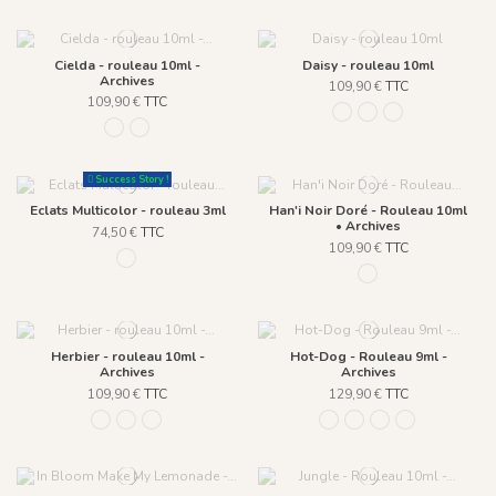
Cielda - rouleau 10ml -
Daisy - rouleau 10ml
Archives
109,90 €
TTC
109,90 €
TTC
313 Rose Doré
314 Vert Doré
251 Bleu Doré
2 BLEU
1 CORAIL
Success Story !
Eclats Multicolor - rouleau 3ml
Han'i Noir Doré - Rouleau 10ml
• Archives
74,50 €
TTC
109,90 €
TTC
163 MULTICOLOR
133 Noir et doré
Herbier - rouleau 10ml -
Hot-Dog - Rouleau 9ml -
Archives
Archives
109,90 €
TTC
129,90 €
TTC
925 Blanc
944 Prairie
945 Marine
1258 - Caramel fond crem
1248 - Caramel
1249 - Lotus
1250 - Dragée