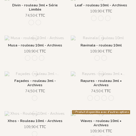
Divin - rouleau 3ml • Série
Leaf - rouleau 10ml - Archives
Limitée
109,90 €
TTC
74,50 €
TTC
559 Vert / Fond Blanc
937 Grenat
938 Terre d'omb
R051 - Ardoise
R045 - Saphir
Musa - rouleau 10ml - Archives
Ravinala - rouleau 10ml
109,90 €
TTC
109,90 €
TTC
218 - Vert
219 - Rose
220 - Blanc
835 Vert Lichen
836 Argent
Façades - rouleau 3ml -
Rayures - rouleau 3ml •
Archives
Archives
74,50 €
TTC
74,50 €
TTC
164 NOIR
R049 - Bleu Lagon
R050 - Bleu Nuage
R047 - Jaune Citro
R048 - Vert Ca
Produit disponible avec d'autres options
Xhos - Rouleau 10ml - Archives
Waves - rouleau 10ml •
Archives
109,90 €
TTC
109,90 €
TTC
7 CORAIL