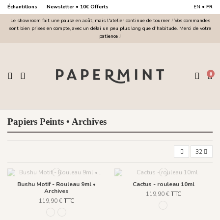
Échantillons
Newsletter • 10€ Offerts
EN
•
FR
Le showroom fait une pause en août, mais l'atelier continue de tourner ! Vos commandes
sont bien prises en compte, avec un délai un peu plus long que d'habitude. Merci de votre
patience !
0
Papiers Peints • Archives
32
Bushu Motif - Rouleau 9ml •
Cactus - rouleau 10ml
Archives
119,90 €
TTC
119,90 €
TTC
101 BLEU
960 Bleu Tākoizu
961 Rouge Aka