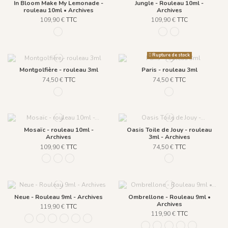
In Bloom Make My Lemonade -
Jungle - Rouleau 10ml -
rouleau 10ml • Archives
Archives
109,90 €
TTC
109,90 €
TTC
787 Noir
93 VERT D'EAU
94 SABLE
Rupture de stock
Montgolfière - rouleau 3ml
Paris - rouleau 3ml
74,50 €
TTC
74,50 €
TTC
976 - Fond Blanc
156 NOIR
Mosaïc - rouleau 10ml -
Oasis Toile de Jouy - rouleau
Archives
3ml - Archives
109,90 €
TTC
74,50 €
TTC
939 Jaune
940 Gris
941 Bleu
622 noir
Neue - Rouleau 9ml - Archives
Ombrellone - Rouleau 9ml •
Archives
119,90 €
TTC
119,90 €
TTC
1111 - Bleu Navy
1112 - Beige Naturel
1113 - Laiton
1114 - Rose Sablé
1115 - Bleu Amarente
1110 - Vert Khaki
1138 - Menthe à l'eau
1139 - Limonade
1140 - Grenadine
1141 - Thé Vert
1170 - Café 