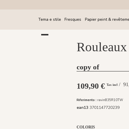
Tema e stile
Fresques
Papier peint & revêtem
Rouleaux
copy of
109,90 €
/ 9
Tax incl
Riferimento :
ravin835R10TW
ean13
3701147720239
COLORIS