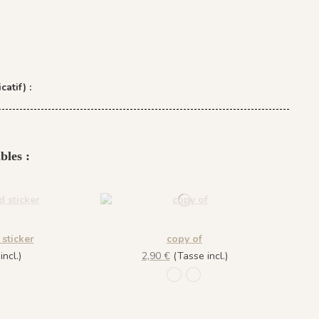
catif) :
bles :
sticker
copy of
ncl.)
2,90 €
(Tasse incl.)
835 Vert Lichen
836 Argent
ert lichen