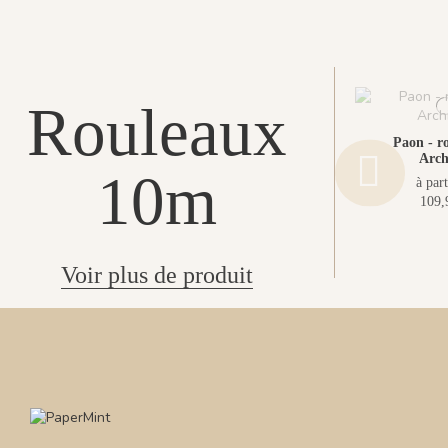
Rouleaux
Paon - ro
Arch
10m
à part
109,
Voir plus de produit