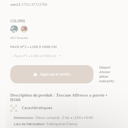
ean13
3701147723766
COLORIS
630 Vert
803 Terracotta
803 Terracotta
PACK N°1 • L150 X H305 CM
Départ
Atelier
Aggiungi al carrello
(délai
indicatif) :
Description du produit : Toscane Affresco a parete •
H160
Caractéristiques
Dimensions :
Décor complet : 2 lés • L156 x H160
Lieu de fabrication :
Fabriqué en France