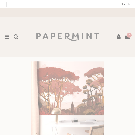
Pannello di gestione dei cookies
EN
•
FR
0