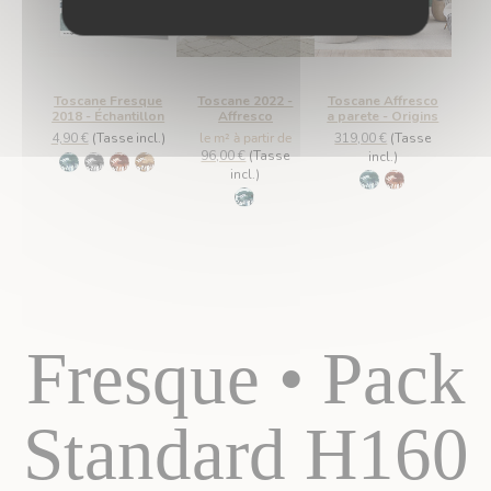
Toscane Fresque
Toscane 2022 -
Toscane Affresco
2018 - Échantillon
Affresco
a parete - Origins
4,90 €
(Tasse incl.)
le m² à partir de
319,00 €
(Tasse
96,00 €
(Tasse
incl.)
630 Vert
798 Fusain
803 Terracotta
1060 - Ocre
incl.)
630 Vert
803 Terracotta
1090 - Vert Version B
Fresque • Pack
Standard H160