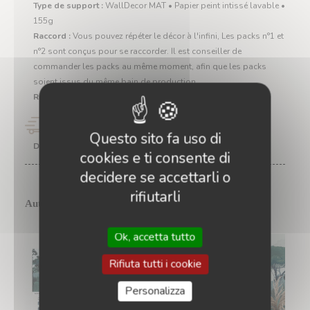
Type de support :
WallDecor MAT • Papier peint intissé lavable •
155g
Raccord :
Vous pouvez répéter le décor à l'infini, Les packs n°1 et
n°2 sont conçus pour se raccorder. Il est conseiller de
commander les packs au même moment, afin que les packs
soient issus du même bain de production
Retour :
Délai de rétractation 14 jours - Packaging d'origine
Délais
Questo sito fa uso di
Départ Atelier (délai indicatif) :
cookies e ti consente di
decidere se accettarli o
rifiutarli
Autres produits disponibles :
Ok, accetta tutto
Rifiuta tutti i cookie
Personalizza