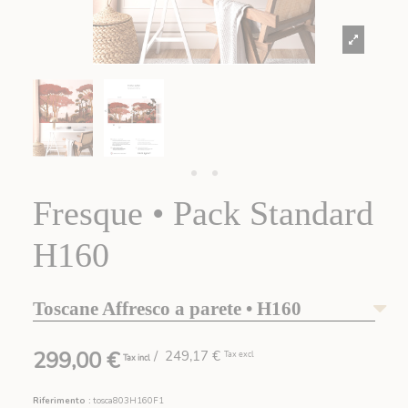
Fresque • Pack Standard
H160
Toscane Affresco a parete • H160
299,00 €
/ 249,17 €
Tax excl
Tax incl
Riferimento :
tosca803H160F1