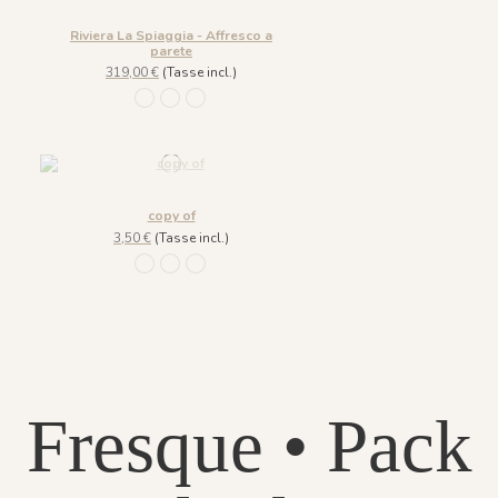
Riviera La Spiaggia - Affresco a
parete
319,00 €
(Tasse incl.)
R055 - Ciliega
R056 - Glassato
R058 - Verde Smeraldo
copy of
3,50 €
(Tasse incl.)
R055 - Ciliega
R056 - Glassato
R058 - Verde Smeraldo
Fresque • Pack