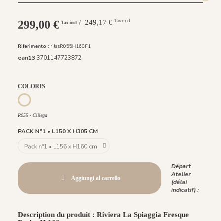
299,00 €
/ 249,17 €
Tax excl
Tax incl
Riferimento :
rilasR055H160F1
ean13
3701147723872
COLORIS
R058 - Verde Smeraldo
R055 - Ciliega
R055 - Ciliega
PACK N°1 • L150 X H305 CM
Départ
Atelier
Aggiungi al carrello
(délai
indicatif) :
Description du produit : Riviera La Spiaggia Fresque