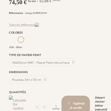
74,50 €
/ 62,08 €
Tax excl
Tax incl
Riferimento :
margu1056R3WM
Tutoriel difference
COLORIS
1055 - Berlingot
1057 - Calisson
1058 - Anis
1059 - Caramel
1056 - Minto
1056 - Minto
TYPE DE PAPIER PEINT
DIMENSIONS
QUANTITÉS
Départ
Calculate
Atelier
Aggiungi
the
(délai
number
al carrello
indicatif)