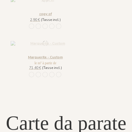
copy of
2,90 €
(Tasse incl.)
1055 - Berlingot
1056 - Minto
1057 - Calisson
1058 - Anis
1059 - Caramel
Marguerite - Custom
le m² à partir de
71,40 €
(Tasse incl.)
1055 - Berlingot
1056 - Minto
1057 - Calisson
1058 - Anis
1059 - Caramel
Carte da parate