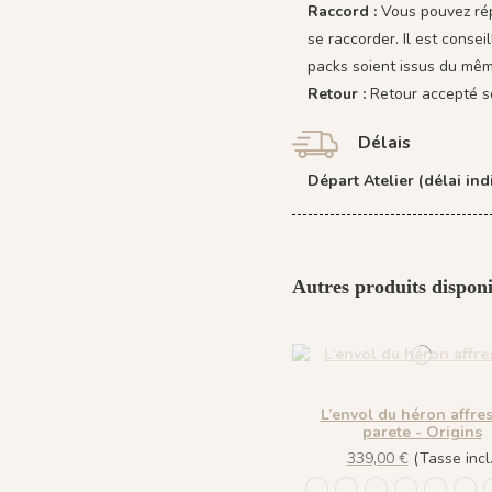
Raccord :
Vous pouvez rép
se raccorder. Il est cons
packs soient issus du mêm
Retour :
Retour accepté s
Délais
Départ Atelier (délai indi
Autres produits disponi
L’envol du héron affre
parete - Origins
339,00 €
(Tasse incl.
1244 - Plume Ivoire - F
1245 - Plume Ivoire
1241 - Plume Iv
1243 - Plu
1242 - 
143