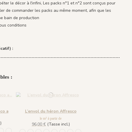
éter le décor à l'infini, Les packs n°1 et n°2 sont conçus pour
eiller de commander les packs au même moment, afin que les
e bain de production
ous conditions
catif) :
bles :
sco a
L’envol du héron Affresco
le m² à partir de
)
96,00 €
(Tasse incl.)
ond Beige
 - Fond Blanc
oire - Fond Bleu nuit
me Azur - Fond Rose
Plume Ivoire - Fond Bronze
6 Plume Ivoire - Beige Latte
1437 Plume Ivoire - Bleu Craie
1438 Plume Ivoire - Ocre Macchiato