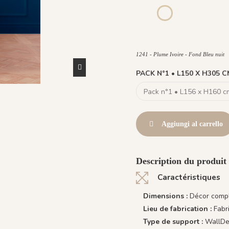
1244 - Plume Ivoire - Fond 
1243 - Plume 
1242 - 
1241 - Plume Ivoire -
1442 Plume Ivoire - Vert Jas
1482 - Plume Ivoire 
1241 - Plume Ivoire - Fond Bleu nuit
PACK N°1 • L150 X H305 
Aggiungi al carrello
Description du produit 
Caractéristiques
Dimensions :
Décor compl
Lieu de fabrication :
Fabr
Type de support :
WallDec