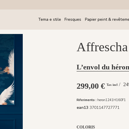
Tema e stile
Fresques
Papier peint & revêtem
Affrescha
L’envol du héron
299,00 €
/ 
Tax incl
Riferimento :
heron1241H160F1
ean13
3701147727771
COLORIS