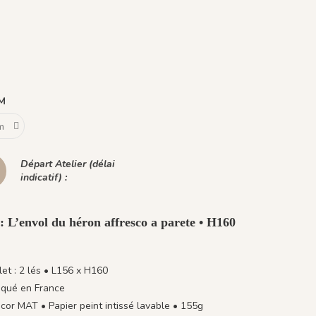
Beige
Azur - Fond Rose
Plume Ivoire - Fond Bronze
1436 Plume Ivoire - Beige Latte
1437 Plume Ivoire - Bleu Craie
1438 Plume Ivoire - Ocre Macchiato
1439 Plume Ivoire - Olive Brume
1440 Plume Ivoire - Rose Coton
1441 Plume Ivoire - Rouge Prune
 Fond Bleu nuit
min
- Fond Bleu Norvegien
CM
Départ Atelier (délai
indicatif) :
: L’envol du héron affresco a parete • H160
et : 2 lés • L156 x H160
iqué en France
or MAT • Papier peint intissé lavable • 155g