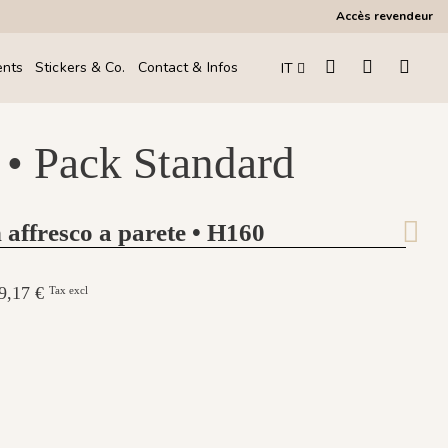
Accès revendeur
ents
Stickers & Co.
Contact & Infos
IT
 • Pack Standard
 affresco a parete • H160
249,17 €
Tax excl