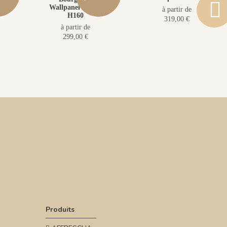
Wallpanel Pack •
à partir de
H160
319,00 €
à partir de
299,00 €
Produits