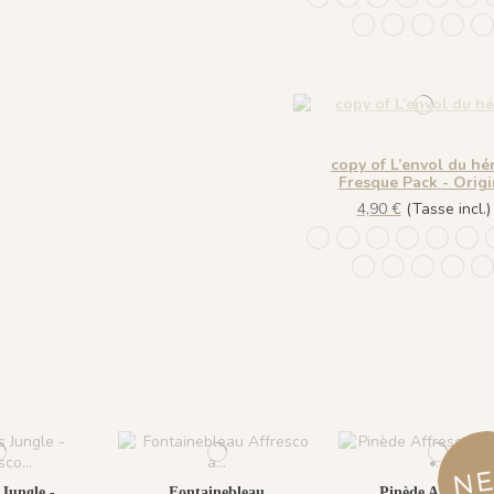
1439 Plume Ivoire
1440 Plume Iv
1441 Plum
1442 
1
copy of L’envol du hé
Fresque Pack - Origi
4,90 €
(Tasse incl.)
1244 - Plume Ivoire - F
1245 - Plume Ivoire
1241 - Plume Iv
1243 - Plu
1242 - 
143
1439 Plume Ivoire
1440 Plume Iv
1441 Plum
1442 
1
Jungle -
Fontainebleau
Pinède Affresco 