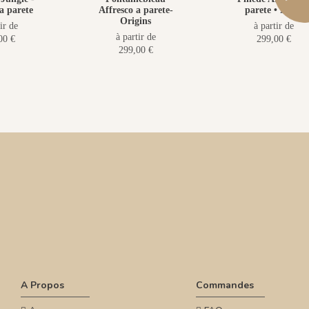
a parete
Affresco a parete-
parete • H160
Origins
ir de
à partir de
à partir de
00 €
299,00 €
299,00 €
A Propos
Commandes