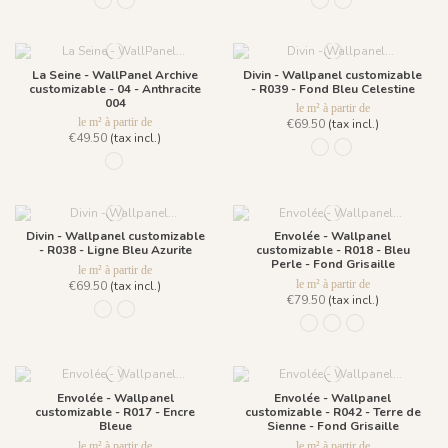
R026 - Earth Tones
R027 - Moonlight
R026 - Earth Tones
R027 - Moonlight
La Seine - WallPanel Archive
Divin - Wallpanel customizable
customizable - 04 - Anthracite
- R039 - Fond Bleu Celestine
004
le m² à partir de
le m² à partir de
€69.50
(tax incl.)
€49.50
(tax incl.)
R039 - Fond Bleu Celes
R038 - Ligne Bleu 
04 - Anthracite 004
Divin - Wallpanel customizable
Envolée - Wallpanel
- R038 - Ligne Bleu Azurite
customizable - R018 - Bleu
Perle - Fond Grisaille
le m² à partir de
le m² à partir de
€69.50
(tax incl.)
€79.50
(tax incl.)
R039 - Fond Bleu Celestine
R038 - Ligne Bleu Azurite
R018 - Bleu Perle - Fond 
R017 - Encre Bleue
R042 - Terre de S
Envolée - Wallpanel
Envolée - Wallpanel
customizable - R017 - Encre
customizable - R042 - Terre de
Bleue
Sienne - Fond Grisaille
le m² à partir de
le m² à partir de