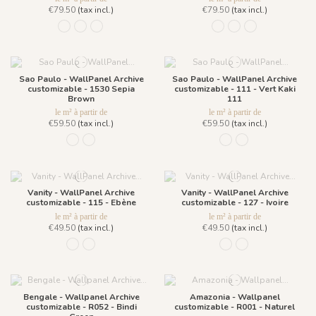
€79.50
(tax incl.)
€79.50
(tax incl.)
R018 - Bleu Perle - Fond Grisaille
R017 - Encre Bleue
R042 - Terre de Sienne - Fond Grisaille
R018 - Bleu Perle - Fond 
R017 - Encre Bleue
R042 - Terre de S
Sao Paulo - WallPanel Archive
Sao Paulo - WallPanel Archive
customizable - 1530 Sepia
customizable - 111 - Vert Kaki
Brown
111
le m² à partir de
le m² à partir de
€59.50
(tax incl.)
€59.50
(tax incl.)
111 - Vert Kaki 111
1530 Sepia Brown
111 - Vert Kaki 111
1530 Sepia Brown
Vanity - WallPanel Archive
Vanity - WallPanel Archive
customizable - 115 - Ebène
customizable - 127 - Ivoire
le m² à partir de
le m² à partir de
€49.50
(tax incl.)
€49.50
(tax incl.)
115 - Ebène
127 - Ivoire
115 - Ebène
127 - Ivoire
Bengale - Wallpanel Archive
Amazonia - Wallpanel
customizable - R052 - Bindi
customizable - R001 - Naturel