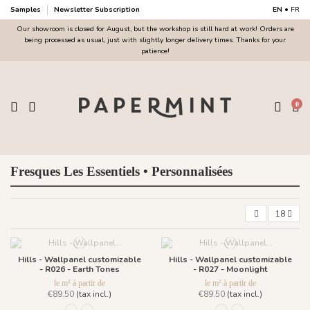
Samples
Newsletter Subscription
EN
•
FR
Our showroom is closed for August, but the workshop is still hard at work! Orders are
being processed as usual, just with slightly longer delivery times. Thanks for your
patience!
0
Fresques Les Essentiels • Personnalisées
18
Hills - Wallpanel customizable
Hills - Wallpanel customizable
- R026 - Earth Tones
- R027 - Moonlight
le m² à partir de
le m² à partir de
€89.50
(tax incl.)
€89.50
(tax incl.)